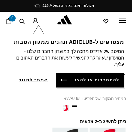
ד
Pause
משלוח חינם בקנייה מעל 249.9
promotion
rotation
0
לייף סטייל
מותגים
Sportswear
אביזרים
מצטרפים ל-ADICLUB ונהנים ממגוון הטבות
המיטב של אדידס מחכה לך במועדון החברים שלנו -
-30%
המועדון שעוזר לך להמשיך לעשות את הדברים האהובים
עליך.
גרבי NEW YEAR GRAPHIC
CREW
להתחברות או להצטרפות
אפשר לסגור
₪ 34.93
Price reduced from
to
₪ 49.90
המחיר המקורי של הפריט:
ניתן להשיג ב-2 צבעים