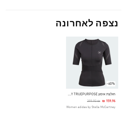
נצפה לאחרונה
-60%
ח
ולצת אימון ADIDAS BY STELLA MCCARTNEY TRUEPURPOSE
Price Reduced From
To
₪ 399.90
₪ 159.96
Women adidas by Stella McCartney