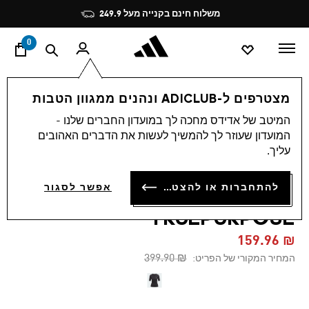
ד
Pause
משלוח חינם בקנייה מעל 249.9
promotion
rotation
0
נשים
ביגוד
מצטרפים ל-ADICLUB ונהנים ממגוון הטבות
המיטב של אדידס מחכה לך במועדון החברים שלנו -
4.9
(10)
-60%
4.9
המועדון שעוזר לך להמשיך לעשות את הדברים האהובים
מתוך
עליך.
5
חולצת אימון ADIDAS BY
כוכבים,
ערך
STELLA MCCARTNEY
להתחברות או להצטרפות
דירוג
אפשר לסגור
ממוצע.
Read
TRUEPURPOSE
10
Reviews.
₪ 159.96
קישור
לאותו
Price reduced from
to
₪ 399.90
המחיר המקורי של הפריט:
דף.