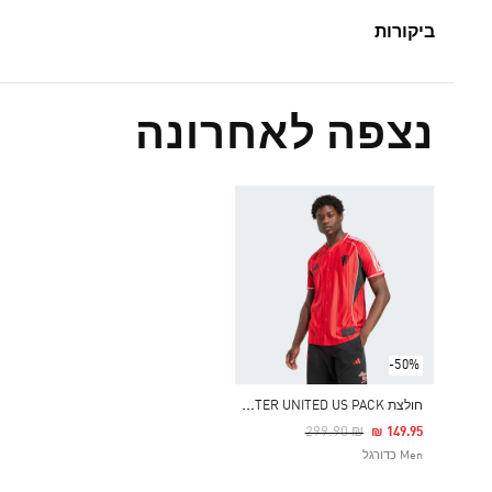
ביקורות
נצפה לאחרונה
-50%
ח
ולצת MANCHESTER UNITED US PACK
Price Reduced From
To
₪ 299.90
₪ 149.95
Men כדורגל