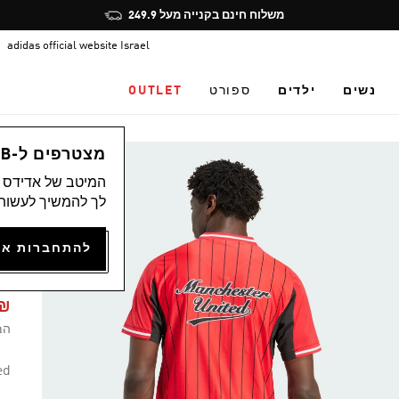
Pause
משלוח חינם בקנייה מעל 249.9
promotion
adidas official website Israel
rotation
נשים
ילדים
ספורט
OUTLET
גב
מצטרפים ל-ADICLUB ונהנים ממגוון הטבות
המיטב של אדידס מ
לך להמשיך לעשות 
K
49.95
המ
ed