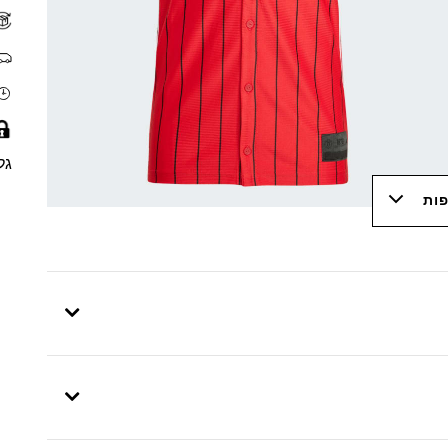
גל
פות