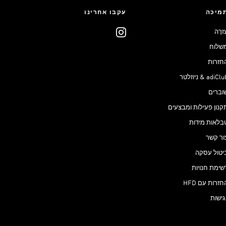
מיכה
עקבו אחרינו
ֶזרָה
שלוח
חזרות
adiCl & ניוזלטר
וברים
קנון פעילות ומבצעים
בלאות מידות
ור קשר
יטול עסקה
שימת חנויות
חזרות עם HFD
גישות