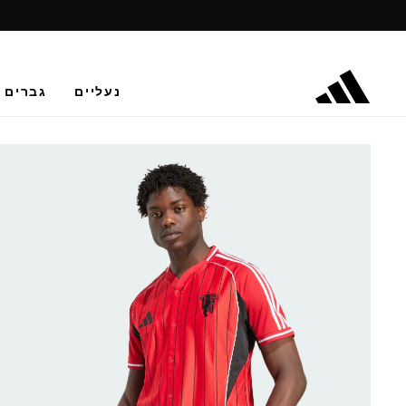
נעליים
גברים