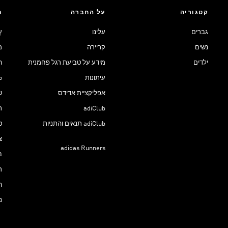
קטגוריה
על החברה
ת
גברים
עלינו
ע
נשים
קריירה
מ
ילדים
מידע על טביעת רגל פחמנית
ה
עיתונות
ub
אפליקציית אדידס
ש
adiClub
ת
adiClub תנאים והתניות
ט
צ
adidas Runners
ב
ר
ה
נ