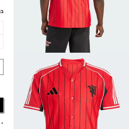
בח
* 