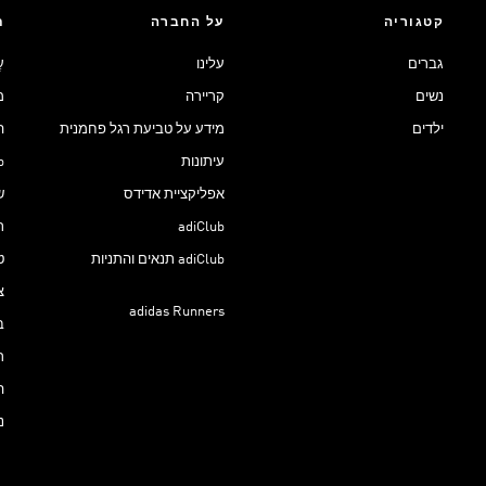
קטגוריה
על החברה
ת
גברים
עלינו
ע
נשים
קריירה
מ
ילדים
מידע על טביעת רגל פחמנית
ה
עיתונות
ub
אפליקציית אדידס
ש
adiClub
ת
adiClub תנאים והתניות
ט
צ
adidas Runners
ב
ר
ה
נ