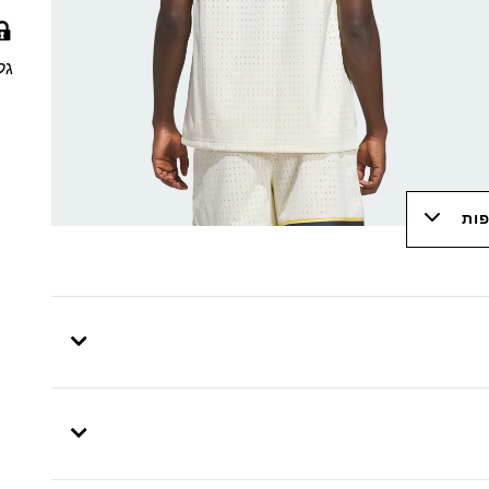
גל
פות