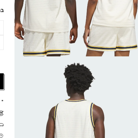
בח
* 