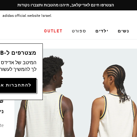
Pause
הצטרפו חינם לאדיקלאב, תיהנו מהטבות ותצברו נקודות
promotion
adidas official website Israel
rotation
נשים
ילדים
ספורט
OUTLET
לי
מצטרפים ל-ADICLUB ונהנים ממגוון הטבות
המיטב של אדידס מ
)
לך להמשיך לעשות 
Y
79.90
נית
te