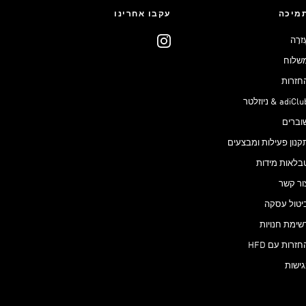
מיכה
עקבו אחרינו
ֶזרָה
שלוח
חזרות
adiCl & ניוזלטר
וברים
קנון פעילות ומבצעים
בלאות מידות
ור קשר
יטול עסקה
שימת חנויות
חזרות עם HFD
גישות