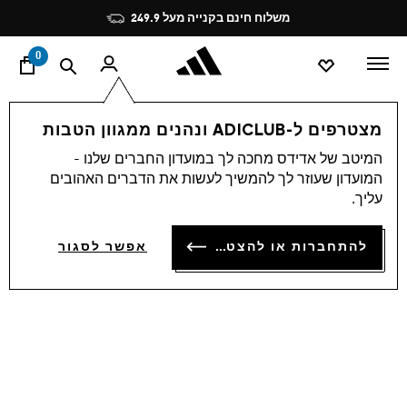
ד
Pause
משלוח חינם בקנייה מעל 249.9
promotion
rotation
0
גברים
נעליים
מצטרפים ל-ADICLUB ונהנים ממגוון הטבות
המיטב של אדידס מחכה לך במועדון החברים שלנו -
4.8
(309)
4.8
המועדון שעוזר לך להמשיך לעשות את הדברים האהובים
מתוך
כפכפי PURECHILL
5
עליך.
כוכבים,
ערך
₪ 229.90
דירוג
להתחברות או להצטרפות
אפשר לסגור
ממוצע.
Read
309
Reviews.
קישור
לאותו
דף.