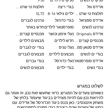
סניקרס לנשים
סניקרס לילדים
F50
אדידס גזל
בגדי ריצה
חולצות טי שרט לגברים
חולצות טי שרט לנשים
ילדים גילאי 8-16
SL72
אדידס ספציאל
בגדי כדורגל
טרנינג לגברים
טרנינג לנשים
סופרסטאר לילדים
חדש באתר
אדידס Originals
נעלי אימון וכושר
מכנסיים קצרים לגברים
מכנסיים קצרים לנשים
חדש לילדים
מבצעים לילדים
אדידס סטאן סמית'
נעלי טניס
בגדי ים לגברים
בגדי ים לנשים
מבצעים לילדים
מבצעים לגברים
אדידס סופרסטאר
נעלי כדורסל
בגדי גברים
בגדי נשים
בגדי ילדים
מבצעים לנשים
לשלוט במגרש
כשאתם צועדים על המגרש, כדאי שתעשו זאת נכון. זה אומר גם
להיראות נכון וגם להיות מצוידים בביגוד שיעמוד בלחץ של
משחק אינטנסיבי. כאן נכנס ביגוד הכדורסל של אדידס. עם
ניסיון של עשרות שנים ביצירת בגדי ספורט לספורטאים