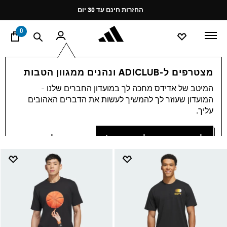
ד
Pause
החזרות חינם עד 30 יום
promotion
rotation
0
ספורט
כדורסל
Clothing
מצטרפים ל-ADICLUB ונהנים ממגוון הטבות
ביגוד כדורסל
המיטב של אדידס מחכה לך במועדון החברים שלנו -
(105)
המועדון שעוזר לך להמשיך לעשות את הדברים האהובים
עליך.
סינון ומיון
הגדלת התמונות
להתחברות או להצטרפות
אפשר לסגור