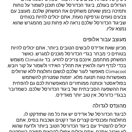
הגדולים בעולם, ביגוד הכדורסל שלנו תוכנן לשמור על נוחות
ותמיכה בזמן שאתם משחקים את המשחק שלכם. מעוצב עם
צבעים נועזים וגרפיקה נועזת, אתם יכולים להיות בטוחים
שביגוד הכדורסל שלכם נראה לא פחות טוב מהמגרש שהוא
נמצא עליו.
מעוצב עבור אלופים
מכיוון שאת אדידס לובשים הטובים ביותר, אתם יכולים להיות
בטוחים כי מבחר בגדי הכדורסל מוכנים למגרש. כאשר
המשחק מתחמם, אינכם צריכים להזיע: בד Climalite משמש
בכדי לנדף זיעה ולהאיץ את תהליך האידוי ולשמור על קור ויובש.
Climacool מאפשר לעור שלכם לנשום וחולצות ללא שרוולים
מאפשרות טווח תנועה מלא. יוזמות שמטרתן להשתמש
בפוליאסטר וכותנה ממוחזרים המאפשרות לכם גם להפחית
את ההשפעה הסביבתית של ביגוד הכדורסל שלכם. כשמדובר
בבגדי כדורסל, אין טוב יותר מאדידס.
מהונדס לגדולה
לביגוד הכדורסל של אדידס יש את כל מה שתזדקקו לו.
מחולצות ומכנסיים קצרים ועד ז'קטים ושכבות בסיס, אתם
יכולים להצטייד עם ביגוד הכדורסל הטוב ביותר ולדעת שהוא