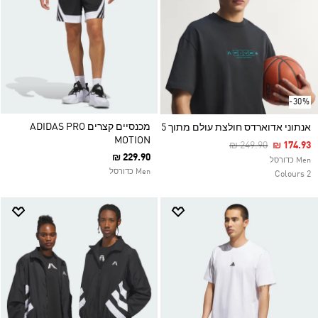
-30%
מכנסיים קצרים ADIDAS PRO
אנתוני אדוארדס חולצת עולם מתוך 5
MOTION
Price Reduced Fro
To
₪ 249.90
₪ 174.93
₪ 229.90
Men כדורסל
Men כדורסל
2 Colours