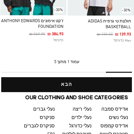
-30%
-30%
ז'קט אימונים ANTHONY EDWARDS
חולצת טי גרפית ADIDAS
FOUNDATION
BASKETBALL
Price Reduced From
To
₪ 549.90
₪ 384.93
Price Reduced Fro
To
₪ 199.90
₪ 139.93
כדורסל
Men כדורסל
עמוד
1 מתוך 5
הבא
OUR CLOTHING AND SHOE CATEGORIES
אדידס סמבה
נעלי ריצה
נעלי גברים
נעלי נשים
נעלי ילדים
סניקרס
אדידס קמפוס
נעלי כדורגל
סניקרס לגברים