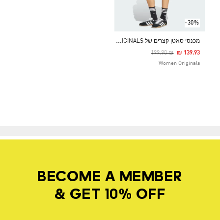
-30%
מ
כנסי סאטן קצרים של ADIDAS ORIGINALS בהדפס מנומר
Price Reduced From
To
₪ 199.90
₪ 139.93
Women Originals
BECOME A MEMBER
& GET 10% OFF