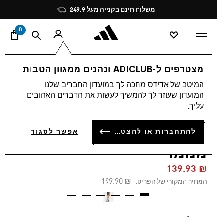
ד
Pause
משלוח חינם בקנייה מעל 249.9
promotion
rotation
0
נשים
ביגוד
מצטרפים ל-ADICLUB ונהנים ממגוון הטבות
המיטב של אדידס מחכה לך במועדון החברים שלנו -
4.8
(139)
-30%
4.8
המועדון שעוזר לך להמשיך לעשות את הדברים האהובים
מתוך
עליך.
5
מכנסי סאטן קצרים של
כוכבים,
ערך
ADIDAS ORIGINALS בהדפס
להתחברות או להצטרפות
דירוג
אפשר לסגור
ממוצע.
Read
מנומר
139
Reviews.
₪ 139.93
קישור
לאותו
Price reduced from
to
₪ 199.90
המחיר המקורי של הפריט:
דף.