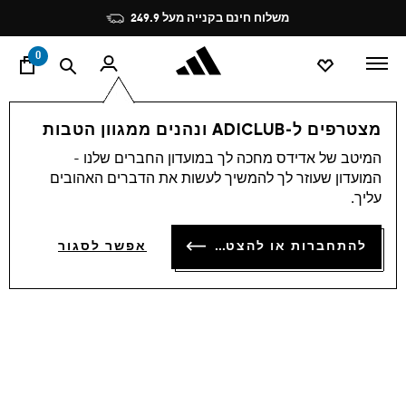
ד
Pause
משלוח חינם בקנייה מעל 249.9
promotion
rotation
0
גברים
נעליים
מצטרפים ל-ADICLUB ונהנים ממגוון הטבות
המיטב של אדידס מחכה לך במועדון החברים שלנו -
4.7
(65)
4.7
המועדון שעוזר לך להמשיך לעשות את הדברים האהובים
מתוך
נעלי טניס DEFIANT SPEED 2
5
עליך.
כוכבים,
ערך
₪ 499.90
דירוג
להתחברות או להצטרפות
אפשר לסגור
ממוצע.
Read
65
Reviews.
קישור
לאותו
דף.