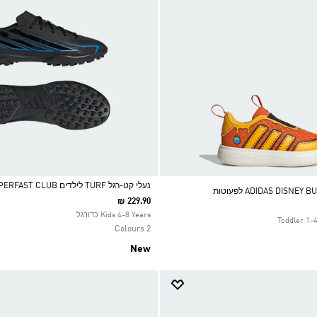
נעלי קט-רגל TURF לילדים F50 HYPERFAST CLUB
₪ 229.90
Selected
Kids 4-8 Years כדורגל
Toddler 1-
2 Colours
New