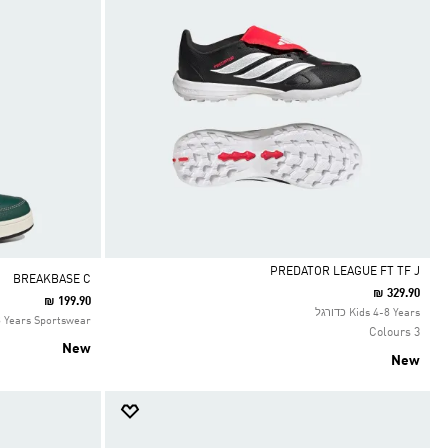
PREDATOR LEAGUE FT TF J
BREAKBASE C
₪ 329.90
₪ 199.90
Selected
Kids 4-8 Years כדורגל
8 Years Sportswear
3 Colours
New
New