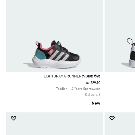
נעלי פעוטות LIGHTORAMA RUNNER
₪ 229.90
Selected
Toddler 1-4 Years Sportswear
3 Colours
New