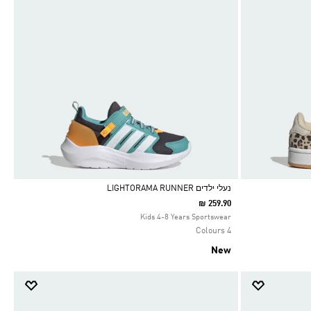
נעלי ילדים LIGHTORAMA RUNNER
₪ 259.90
Selected
Kids 4-8 Years Sportswear
4 Colours
New