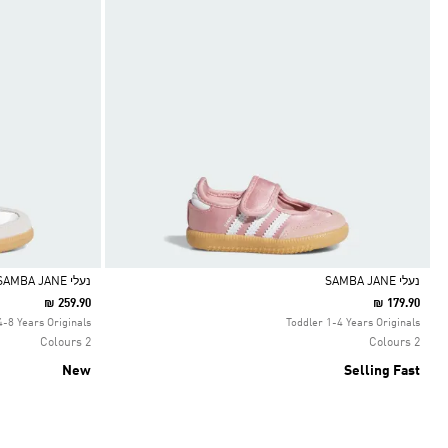
נעלי SAMBA JANE
נעלי SAMBA JANE
₪ 259.90
₪ 179.90
Selected
Selected
4-8 Years Originals
Toddler 1-4 Years Originals
2 Colours
2 Colours
New
Selling Fast