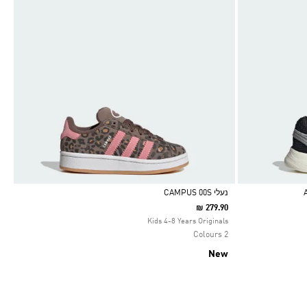
נעלי CAMPUS 00S
₪ 279.90
Selected
Kids 4-8 Years Originals
2 Colours
New