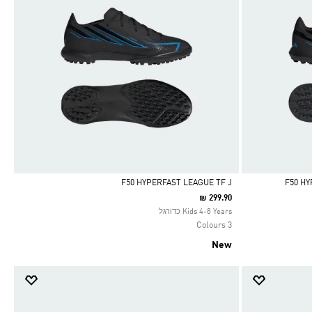
F50 HYPERFAST LEAGUE TF J
₪ 299.90
Selected
Kids 4-8 Years כדורגל
3 Colours
New