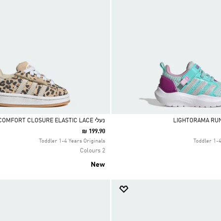
נעלי CAMPUS 00S COMFORT CLOSURE ELASTIC LACE
₪ 199.90
Selected
Toddler 1-4 Years Originals
Toddler 1-
2 Colours
New