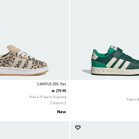
נעלי CAMPUS 00S
₪ 279.90
Selected
Kids 4-8 Years Originals
Kids 4-
2 Colours
New