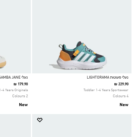
נעלי פעוטות LIGHTORAMA
נעלי SAMBA JANE
₪ 179.90
₪ 229.90
Selected
Selected
1-4 Years Originals
Toddler 1-4 Years Sportswear
2 Colours
4 Colours
New
New