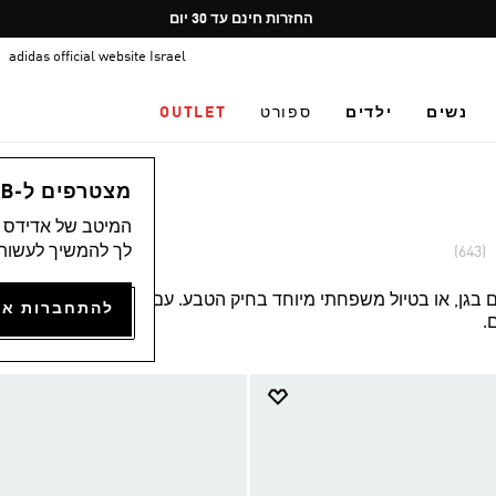
Pause
משלוח חינם בקנייה מעל 249.9
promotion
adidas official website Israel
rotation
נשים
ילדים
ספורט
OUTLET
מצטרפים ל-ADICLUB ונהנים ממגוון הטבות
המיטב של אדידס מ
לך להמשיך לעשות 
(643)
יום בגן, או בטיול משפחתי מיוחד בחיק הטבע. עם
.