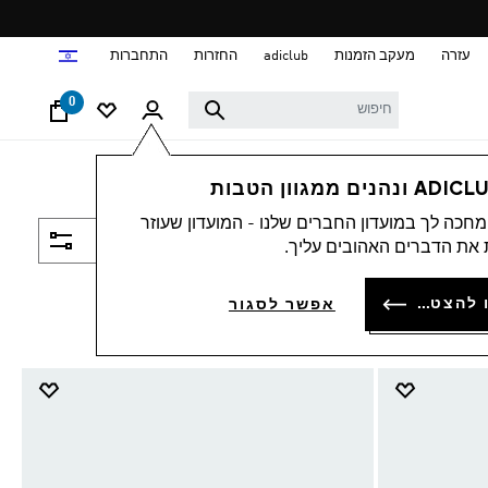
ד
עזרה
מעקב הזמנות
adiclub
החזרות
התחברות
0
חכה לך במועדון החברים שלנו - המועדון שעוזר
סינון ומיון
את הדברים האהובים עליך.
להתחברות או להצטרפות
אפשר לסגור