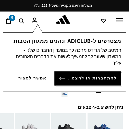
ד
Pause
משלוח חינם בקנייה מעל 249.9
promotion
rotation
0
ילדים
נעליים
מצטרפים ל-ADICLUB ונהנים ממגוון הטבות
המיטב של אדידס מחכה לך במועדון החברים שלנו -
4.9
(534)
-30%
4.9
המועדון שעוזר לך להמשיך לעשות את הדברים האהובים
מתוך
עליך.
5
נעלי ילדים TENSAUR RUN 3.0
כוכבים,
ערך
₪ 97.93
להתחברות או להצטרפות
דירוג
אפשר לסגור
ממוצע.
Price reduced from
to
₪ 139.90
המחיר המקורי של הפריט:
Read
534
Reviews.
קישור
לאותו
ניתן להשיג ב-4 צבעים
דף.