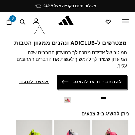
ד
Pause
משלוח חינם בקנייה מעל 249.9
promotion
rotation
0
ספורט
כדורגל
נעליים
מצטרפים ל-ADICLUB ונהנים ממגוון הטבות
המיטב של אדידס מחכה לך במועדון החברים שלנו -
4.8
(101)
4.8
המועדון שעוזר לך להמשיך לעשות את הדברים האהובים
מתוך
נעלי כדורגל לדשא יבש F50
5
עליך.
כוכבים,
ערך
HYPERFAST ELITE
דירוג
להתחברות או להצטרפות
אפשר לסגור
ממוצע.
₪ 1,099.90
Read
101
Reviews.
קישור
לאותו
דף.
ניתן להשיג ב-3 צבעים