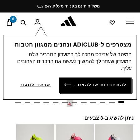
ד
Pause
משלוח חינם בקנייה מעל 249.9
promotion
rotation
0
ספורט
כדורגל
נעליים
מצטרפים ל-ADICLUB ונהנים ממגוון הטבות
המיטב של אדידס מחכה לך במועדון החברים שלנו -
4.8
(99)
4.8
המועדון שעוזר לך להמשיך לעשות את הדברים האהובים
מתוך
נעלי כדורגל לדשא יבש F50
5
עליך.
כוכבים,
ערך
HYPERFAST ELITE
דירוג
להתחברות או להצטרפות
אפשר לסגור
ממוצע.
₪ 1,099.90
Read
99
Reviews.
קישור
לאותו
דף.
ניתן להשיג ב-3 צבעים