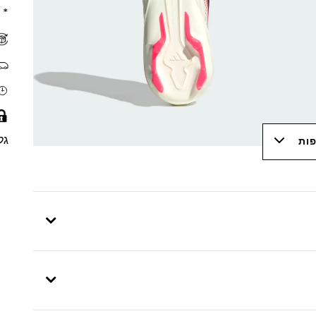
* 
גל
פות