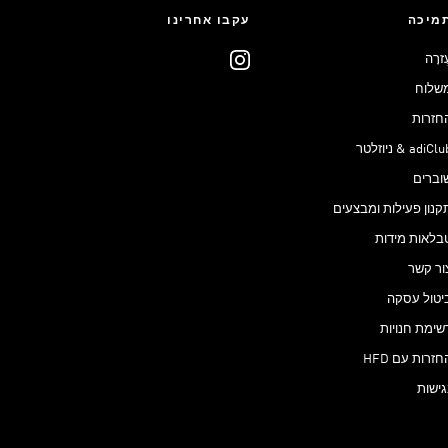
מיכה
עקבו אחרינו
ֶזרָה
שלוח
חזרות
adiCl & ניוזלטר
וברים
קנון פעילות ומבצעים
בלאות מידות
ור קשר
יטול עסקה
שימת חנויות
חזרות עם HFD
גישות