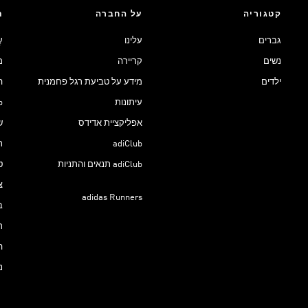
קטגוריה
על החברה
ת
גברים
עלינו
ע
נשים
קריירה
מ
ילדים
מידע על טביעת רגל פחמנית
ה
עיתונות
ub
אפליקציית אדידס
ש
adiClub
ת
adiClub תנאים והתניות
ט
צ
adidas Runners
ב
ר
ה
נ