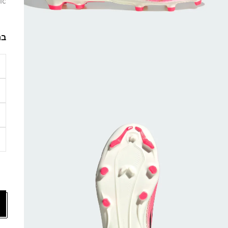
ic
בח