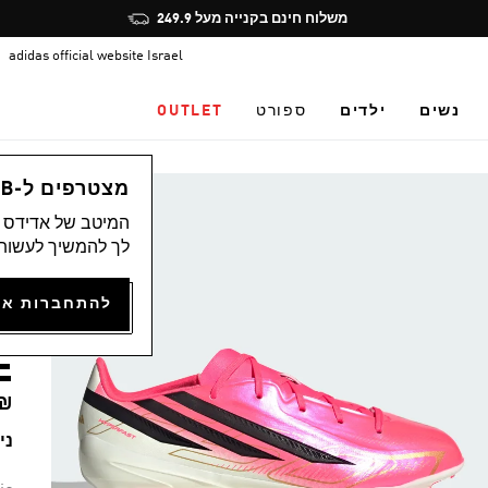
Pause
משלוח חינם בקנייה מעל 249.9
promotion
adidas official website Israel
rotation
נשים
ילדים
ספורט
OUTLET
ספ
מצטרפים ל-ADICLUB ונהנים ממגוון הטבות
המיטב של אדידס מ
)
לך להמשיך לעשות 
נ
E
19.90
נית