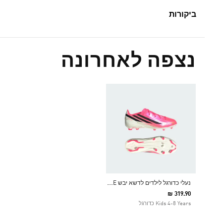
ביקורות
נצפה לאחרונה
נ
עלי כדורגל לילדים לדשא יבש F50 HYPERFAST LEAGUE
₪ 319.90
Kids 4-8 Years כדורגל