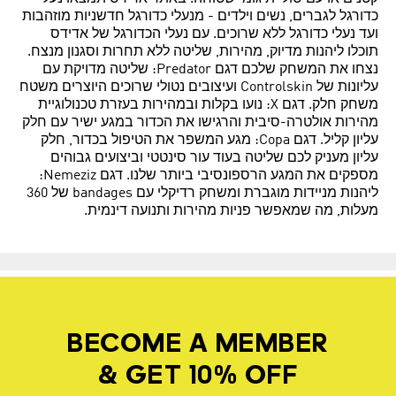
כדורגל לגברים, נשים וילדים - מנעלי כדורגל חדשניות מוזהבות
ועד נעלי כדורגל ללא שרוכים. עם נעלי הכדורגל של אדידס
תוכלו ליהנות מדיוק, מהירות, שליטה ללא תחרות וסגנון מנצח.
נצחו את המשחק שלכם דגם Predator: שליטה מדויקת עם
עליונות של Controlskin ועיצובים נטולי שרוכים היוצרים משטח
משחק חלק. דגם X: נועו בקלות ובמהירות בעזרת טכנולוגיית
מהירות אולטרה-סיבית והרגישו את הכדור במגע ישיר עם חלק
עליון קליל. דגם Copa: מגע המשפר את הטיפול בכדור, חלק
עליון מעניק לכם שליטה בעוד עור סינטטי וביצועים גבוהים
מספקים את המגע הרספונסיבי ביותר שלנו. דגם Nemeziz:
ליהנות מניידות מוגברת ומשחק רדיקלי עם bandages של 360
מעלות, מה שמאפשר פניות מהירות ותנועה דינמית.
BECOME A MEMBER
& GET 10% OFF