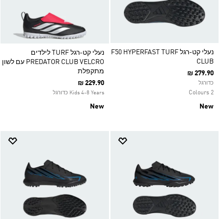
נעלי קט-רגל TURF‏ F50 HYPERFAST
נעלי קט-רגל TURF‏ לילדים
CLUB
PREDATOR CLUB VELCRO עם לשון
מתקפלת
₪ 279.90
₪ 229.90
כדורגל
2 Colours
Kids 4-8 Years כדורגל
New
New