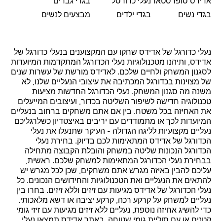
אדידס סופרסטאר
נעלי כדורסל
בגדי גברים
בגדי נשים
בגדי ילדים
מבצעים לנשים
נעלי כדורגל של אדידס שחקו עם המקצוענים בנעלי כדורגל של
אדידס, ותיהנו מטכנולוגיות נעלי הכדורגל המתקדמות המיועדות
לסגנון המשחק ולחיים שלכם. לאדידס מורשת של עשרות שנים
של מצוינות בכדורגל המכתיבה את עיצובי הנעליים שלנו, לא
משנה מה סגנון המשחק. נעלי הכדורגל החדשות מציעות
טכנולוגיה חדישה לשיפור השליטה בכדור, ועיצובים המייעלים
את האחיזה בכל משטח. בין אם אתם משחקים ברחוב בנעליים
המיועדות לכך או מתמודדים עם יריבים באיצטדיון כשלרגליכם
נעליים מקצועיות לליגה הגדולה - העיקר שתנעלו את נעלי
הכדורגל של אדידס המתאימות לכם בדיוק. בחירת נעלי
הכדורגל הנכונות שליטה במשחק והובלת הקבוצה מתחילה
בבחירת נעלי הכדורגל המתאימות למשחק שלכם. ראשית,
עליכם להבין באיזה מגרש אתם משחקים, שכן לכל מגרש יש
להתאים את הנעליים ואת הטכנולוגיות והחידושים הנכונים. כל
נעלי הכדורגל של אדידס מגיעות עם זיזים וללא זיזים. בחרו בין
נעליים למשחק על קרקע רכה, קרקע יציבה או דשא מלאכותי.
כדי להשיג אחיזה נוספת, נעליים ללא זיזים מגיעות עם זיזי גומי
קטנים או עם סוליית גומי שטוחה. באתר אדידס תמצאו נעלי