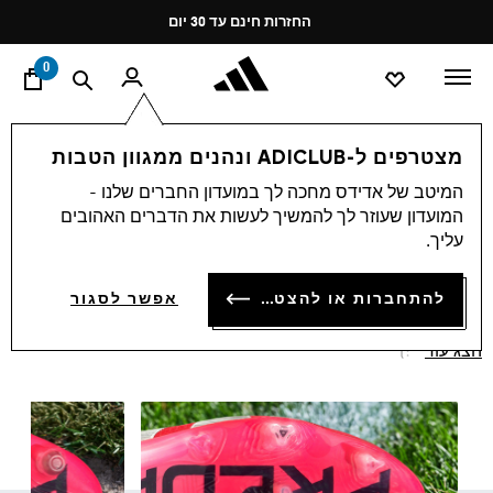
ד
Pause
החזרות חינם עד 30 יום
promotion
rotation
0
ספורט
כדורגל
נעליים
מצטרפים ל-ADICLUB ונהנים ממגוון הטבות
נעלי הכדורגל של אדידס
המיטב של אדידס מחכה לך במועדון החברים שלנו -
(238)
המועדון שעוזר לך להמשיך לעשות את הדברים האהובים
סינון ומיון
הגדלת התמונות
עליך.
להתחברות או להצטרפות
אפשר לסגור
עם נעלי הכדורגל של אדידס תהיו במיטבכם בכל מגרש! גברים,
נשים וילדים - בחרו את זוג הנעליים המעולה שלכם ותכוונו
הצג עוד
לחיבורים :)