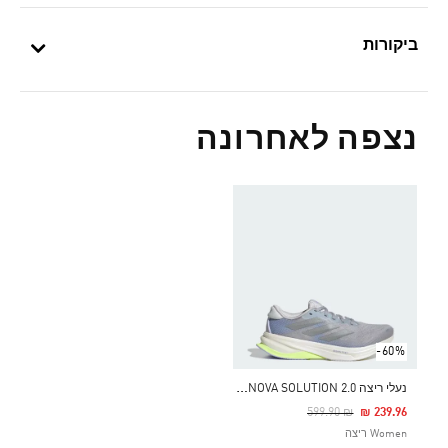
ביקורות
נצפה לאחרונה
-60%
נ
עלי ריצה SUPERNOVA SOLUTION 2.0
Price Reduced From
To
₪ 599.90
₪ 239.96
Women ריצה