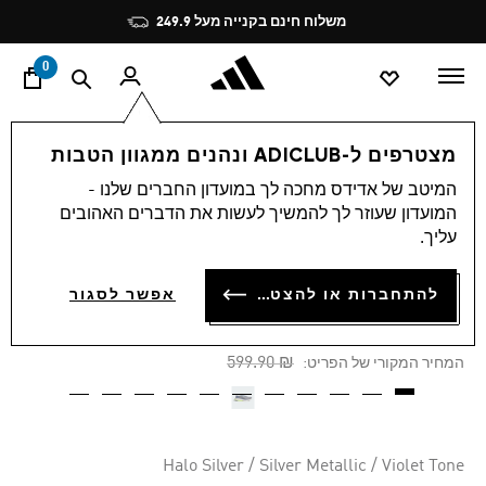
ד
Pause
משלוח חינם בקנייה מעל 249.9
promotion
rotation
0
נשים
נעליים
מצטרפים ל-ADICLUB ונהנים ממגוון הטבות
המיטב של אדידס מחכה לך במועדון החברים שלנו -
4.5
(14)
-60%
4.5
המועדון שעוזר לך להמשיך לעשות את הדברים האהובים
מתוך
עליך.
5
נעלי ריצה SUPERNOVA
כוכבים,
ערך
SOLUTION 2.0
להתחברות או להצטרפות
דירוג
אפשר לסגור
ממוצע.
Read
₪ 239.96
14
Price reduced from
to
₪ 599.90
המחיר המקורי של הפריט:
Reviews.
קישור
לאותו
דף.
Halo Silver / Silver Metallic / Violet Tone