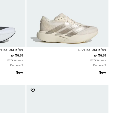
נעלי ADIZERO PACER
נעלי ADIZERO PACER
₪ 459.90
₪ 459.90
Selected
Selected
Women ריצה
Women ריצה
3 Colours
3 Colours
New
New