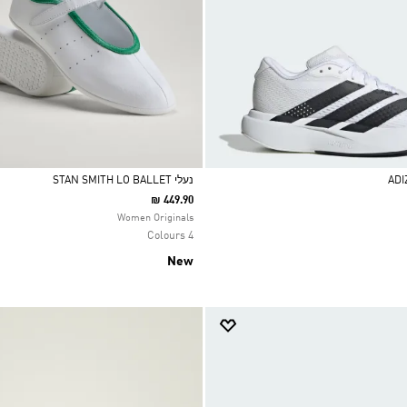
נעלי STAN SMITH LO BALLET
₪ 449.90
Selected
Women Originals
4 Colours
New