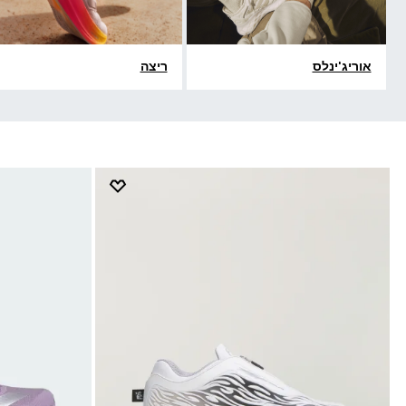
אוריג'ינלס
ריצה