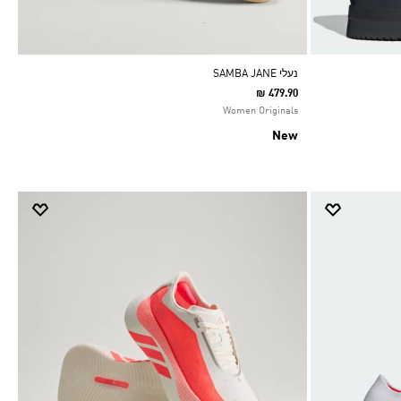
נעלי SAMBA JANE
₪ 479.90
Women Originals
New