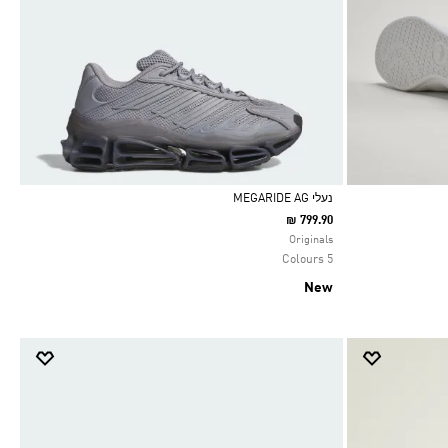
נעלי MEGARIDE AG
₪ 799.90
Selected
Originals
5 Colours
New