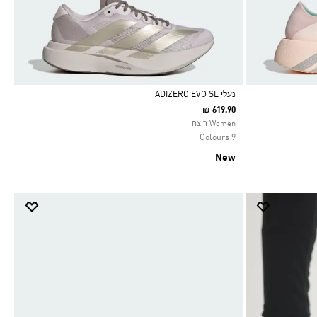
נעלי ADIZERO EVO SL
₪ 619.90
Selected
Women ריצה
9 Colours
New