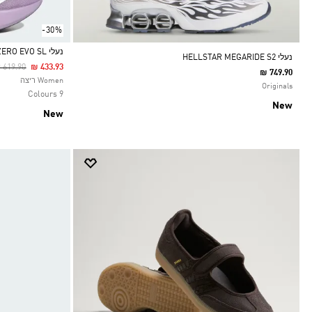
-30%
נעלי ADIZERO EVO SL
נעלי HELLSTAR MEGARIDE S2
rice Reduced From
To
 619.90
₪ 433.93
₪ 749.90
Selected
Women ריצה
Originals
9 Colours
New
New