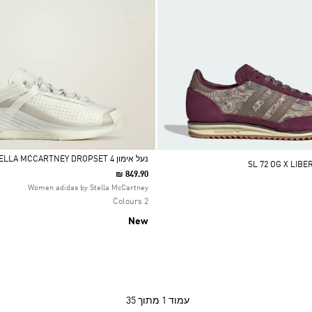
נעל אימון ADIDAS BY STELLA MCCARTNEY DROPSET 4
₪ 849.90
Selected
Women adidas by Stella McCartney
2 Colours
New
עמוד
1 מתוך 35