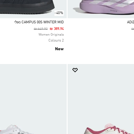
-40%
CAMPUS 00S WINTER MID נעלי
Price Reduced From
To
P
₪ 649.90
₪ 389.94
₪
Selected
Women Originals
2 Colours
New