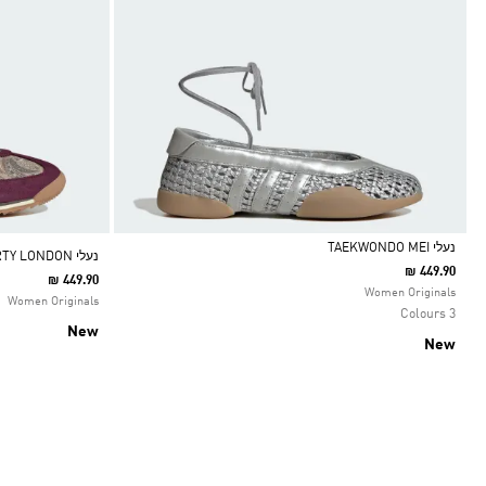
נעלי TAEKWONDO MEI
נעלי SL 72 OG X LIBERTY LONDON
₪ 449.90
₪ 449.90
Selected
Women Originals
Women Originals
3 Colours
New
New