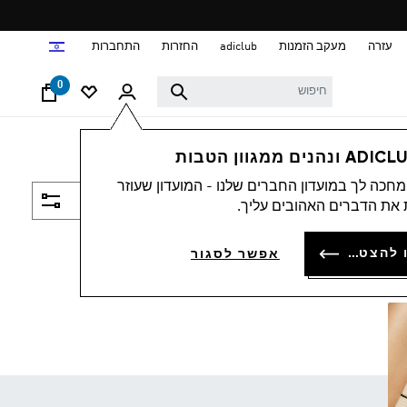
ד
עזרה
מעקב הזמנות
adiclub
החזרות
התחברות
0
חכה לך במועדון החברים שלנו - המועדון שעוזר
סינון ומיון
את הדברים האהובים עליך.
להתחברות או להצטרפות
אפשר לסגור