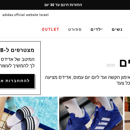
Pause
משלוח חינם בקנייה מעל 249.9
promotion
adidas official website Israel
rotation
נשים
ילדים
ספורט
OUTLET
מצטרפים ל-ADICLUB ונהנים ממגוון הטבות
המיטב של אדידס מ
ם
(829)
לך להמשיך לעשות 
ון הקשה ועד ליום יום עמוס, אדידס מציעה
כל צעד