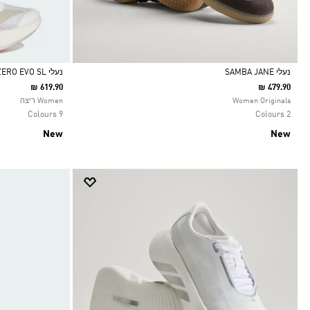
נעלי SAMBA JANE
נעלי ADIZERO EVO SL
₪ 619.90
₪ 479.90
Selected
Selected
Women Originals
Women ריצה
9 Colours
2 Colours
New
New