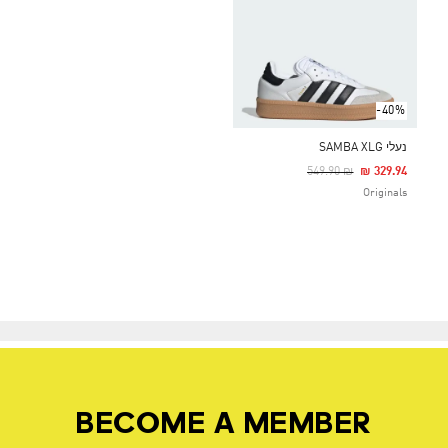
-40%
נעלי SAMBA XLG
Price Reduced From
To
₪ 549.90
₪ 329.94
Originals
BECOME A MEMBER