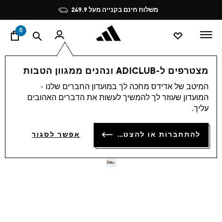
ד
Pause
משלוח חינם בקנייה מעל 249.9
promotion
rotation
0
לייף סטייל
Originals
נעליים
מצטרפים ל-ADICLUB ונהנים ממגוון הטבות
המיטב של אדידס מחכה לך במועדון החברים שלנו -
4.7
(1774)
-40%
4.7
המועדון שעוזר לך להמשיך לעשות את הדברים האהובים
מתוך
עליך.
5
נעלי SAMBA XLG
כוכבים,
ערך
₪ 329.94
להתחברות או להצטרפות
דירוג
אפשר לסגור
ממוצע.
Price reduced from
to
₪ 549.90
המחיר המקורי של הפריט:
Read
1774
Reviews.
קישור
לאותו
דף.