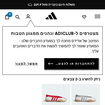
ד
Pause
משלוח חינם בקנייה מעל 249.9
promotion
rotation
0
נשים
נעליים
מצטרפים ל-ADICLUB ונהנים ממגוון הטבות
המיטב של אדידס מחכה לך במועדון החברים שלנו -
4.7
(1497)
4.7
המועדון שעוזר לך להמשיך לעשות את הדברים האהובים
מתוך
נעלי TAEKWONDO MEI
5
עליך.
כוכבים,
ערך
₪ 449.90
דירוג
להתחברות או להצטרפות
אפשר לסגור
ממוצע.
Read
1497
Reviews.
ניתן להשיג ב-2 צבעים
קישור
לאותו
דף.