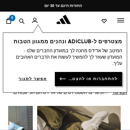
ד
Pause
החזרות חינם עד 30 יום
promotion
rotation
0
גברים
נעליים
מצטרפים ל-ADICLUB ונהנים ממגוון הטבות
נעליים לגברים
המיטב של אדידס מחכה לך במועדון החברים שלנו -
(801)
המועדון שעוזר לך להמשיך לעשות את הדברים האהובים
סינון ומיון
הגדלת התמונות
עליך.
להתחברות או להצטרפות
אפשר לסגור
מזה שנים הנעליים של אדידס מלוות את הספורטאים המקצוענים
והחובבים. אין תחליף לנעלי הגברים המוכרות של אדידס. על
הצג עוד
איכות לא מתפשרים. הסטנדרטים של אדידס הם הכי גבוהים.