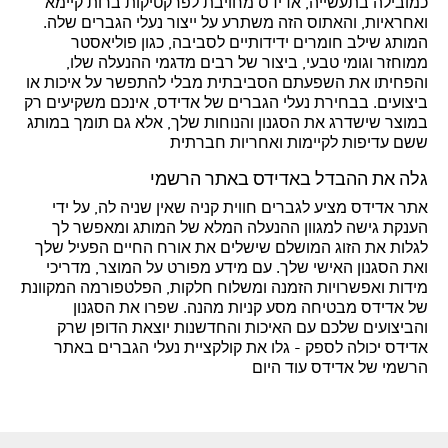
כמובילה בתעשייה, אדידס מחויבת לפרקטיקות ברות קיימא
ואחראיות, והאתוס הזה משתרע על ייצור נעלי הגברים שלה.
המותג שילב חומרים ידידותיים לסביבה, כגון פוליאסטר
ממוחזר וגומי טבעי, ביצור של רבים מדגמי ההנעלה שלו,
והפחיתו את השפעתם הסביבתית מבלי להתפשר על איכות או
ביצועים. בבחירת נעלי הגברים של אדידס, אינכם משקיעים רק
במוצר שישדרג את הסגנון והנוחות שלך, אלא גם תומך במותג
ששם עדיפות לקיימות ואחריות חברתית
גלה את ההבדל באדידס באתר הרשמי
אתר אדידס מציע לגברים חווית קניה שאין שניה לה, על ידי
הענקת גישה למגוון ההנעלה המלא של המותג ומאפשר לך
לגלות את הזוג המושלם שישלים את אורח החיים הפעיל שלך
ואת הסגנון האישי שלך. עם מידע מפורט על המוצר, מדריכי
מידות ואפשרויות הזמנה ומשלוח חלקות, הפלטפורמה המקוונת
של אדידס מבטיחה מסע קניות מהנה. שפרו את הסגנון
והביצועים שלכם עם האיכות והחדשנות יוצאת הדופן שרק
אדידס יכולה לספק - גלו את קולקציית נעלי הגברים באתר
הרשמי של אדידס עוד היום