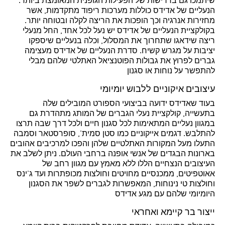
שיתמכו גם בדרישות של הפעילות הגופנית המאומצת ביותר.
הנעליים של אדידס כוללות מערכות ריפוד מתקדמות, אשר
מחזירות אנרגיה וכך הופכות את הריצה לקלה ובטוחה יותר.
בקולקציית הנעליים של אדידס יש נעל לכל אחד, החל מנעלי
ריצה שידאגו שתחרוך את המסלול, וכלה בנעליים שיספקו
יציבות על מגרש קשיח. סדרת הנעליים של אדידס מעצימה
גברים לפרוץ את גבולות הפוטנציאל האתלטי שלהם מבלי
להתפשר על נוחות או סגנון
עיצובים איקוניים ללבוש יומיומי
בעוד שאדידס ידועה בביצועי הספורט המובילים שלה
בתעשייה, קולקציית נעלי הגברים של המותג מתהדרת גם
במגוון נעליים המתאימות לכל סגנון חיים ולכל דרך שבה תרצו
להתלבש. דגמים אייקוניים כמו סטן סמית', סופרסטאר וסמבה
התעלו מעל המקורות האתלטיים שלהן והפכו למרכיבים אהובים
בארונות הבגדים של אנשי אופנה ברחבי העולם. ניתן לשלב את
העיצובים הנצחיים הללו ללא מאמץ עם מגוון רחב של
אאוטפיטים, ממכנסיים מחויטים וחולצות מכופתרות ועד ג'ינס
וחולצות טי נינוחות, המאפשרות לגברים לשפר את הסגנון
היומיומי שלהם עם מגע אדידס
ייצור בר קיימא ואחראי