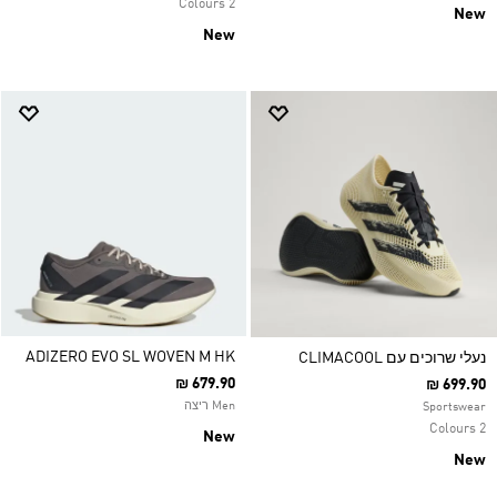
2 Colours
New
New
ADIZERO EVO SL WOVEN M HK
נעלי שרוכים עם CLIMACOOL
₪ 679.90
₪ 699.90
Men ריצה
Sportswear
2 Colours
New
New