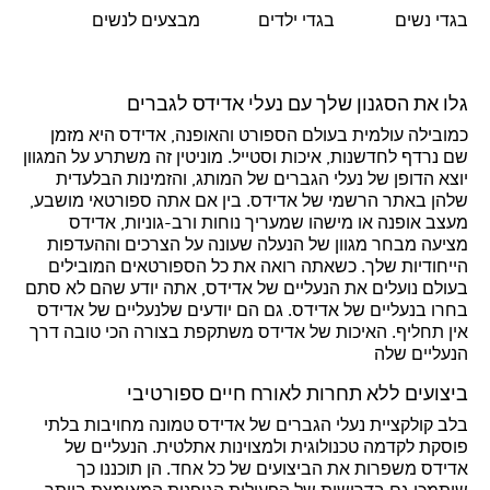
בגדי נשים
בגדי ילדים
מבצעים לנשים
גלו את הסגנון שלך עם נעלי אדידס לגברים
כמובילה עולמית בעולם הספורט והאופנה, אדידס היא מזמן
שם נרדף לחדשנות, איכות וסטייל. מוניטין זה משתרע על המגוון
יוצא הדופן של נעלי הגברים של המותג, והזמינות הבלעדית
שלהן באתר הרשמי של אדידס. בין אם אתה ספורטאי מושבע,
מעצב אופנה או מישהו שמעריך נוחות ורב-גוניות, אדידס
מציעה מבחר מגוון של הנעלה שעונה על הצרכים וההעדפות
הייחודיות שלך. כשאתה רואה את כל הספורטאים המובילים
בעולם נועלים את הנעליים של אדידס, אתה יודע שהם לא סתם
בחרו בנעליים של אדידס. גם הם יודעים שלנעליים של אדידס
אין תחליף. האיכות של אדידס משתקפת בצורה הכי טובה דרך
הנעליים שלה
ביצועים ללא תחרות לאורח חיים ספורטיבי
בלב קולקציית נעלי הגברים של אדידס טמונה מחויבות בלתי
פוסקת לקדמה טכנולוגית ולמצוינות אתלטית. הנעליים של
אדידס משפרות את הביצועים של כל אחד. הן תוכננו כך