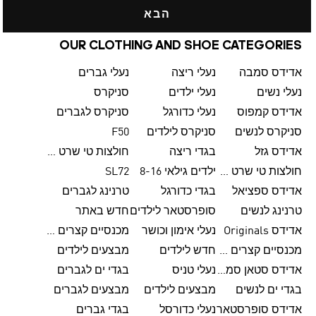
הבא
OUR CLOTHING AND SHOE CATEGORIES
אדידס סמבה
נעלי ריצה
נעלי גברים
נעלי נשים
נעלי ילדים
סניקרס
אדידס קמפוס
נעלי כדורגל
סניקרס לגברים
סניקרס לנשים
סניקרס לילדים
F50
אדידס גזל
בגדי ריצה
חולצות טי שרט לגברים
חולצות טי שרט לנשים
ילדים גילאי 8-16
SL72
אדידס ספציאל
בגדי כדורגל
טרנינג לגברים
טרנינג לנשים
סופרסטאר לילדים
חדש באתר
אדידס Originals
נעלי אימון וכושר
מכנסיים קצרים לגברים
מכנסיים קצרים לנשים
חדש לילדים
מבצעים לילדים
אדידס סטאן סמית'
נעלי טניס
בגדי ים לגברים
בגדי ים לנשים
מבצעים לילדים
מבצעים לגברים
אדידס סופרסטאר
נעלי כדורסל
בגדי גברים