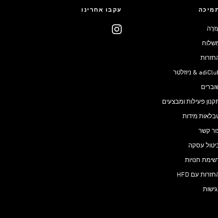
מיכה
עקבו אחרינו
ֶזרָה
שלוח
חזרות
adiCl & ניוזלטר
וברים
קנון פעילות ומבצעים
בלאות מידות
ור קשר
יטול עסקה
שימת חנויות
חזרות עם HFD
גישות