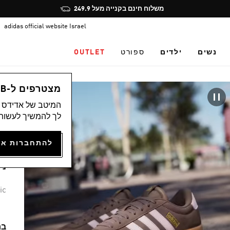
Pause
משלוח חינם בקנייה מעל 249.9
promotion
adidas official website Israel
rotation
נשים
ילדים
ספורט
OUTLET
נש
מצטרפים ל-ADICLUB ונהנים ממגוון הטבות
המיטב של אדידס מ
)
לך להמשיך לעשות 
נעל
29.90
נית
ic
בח