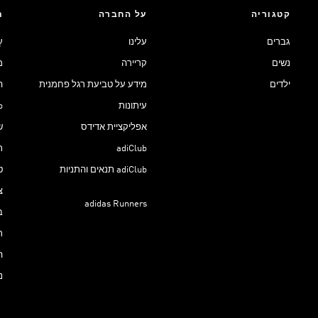
קטגוריה
על החברה
ת
גברים
עלינו
ע
נשים
קריירה
מ
ילדים
מידע על טביעת רגל פחמנית
ה
עיתונות
ub
אפליקציית אדידס
ש
adiClub
ת
adiClub תנאים והתניות
ט
צ
adidas Runners
ב
ר
ה
נ