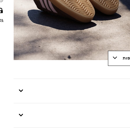
גל
פות