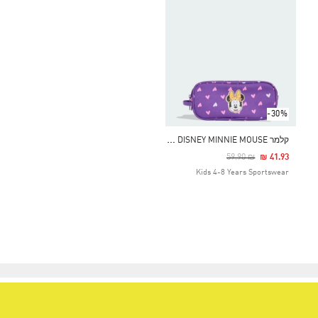
-30%
ק
למר ADIDAS DISNEY MINNIE MOUSE
Price Reduced From
To
₪ 59.90
₪ 41.93
Kids 4-8 Years Sportswear