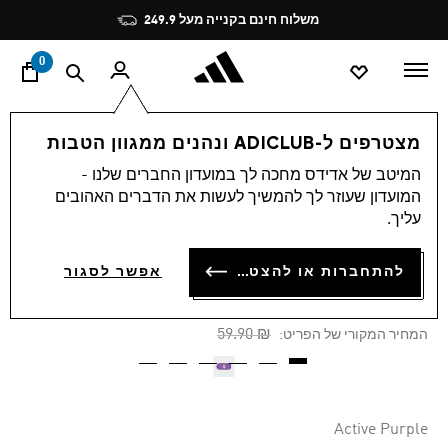
ד
Pause
משלוח חינם בקנייה מעל 249.9
promotion
rotation
0
ילדים
אקססוריז
מצטרפים ל-ADICLUB ונהנים ממגוון הטבות
המיטב של אדידס מחכה לך במועדון החברים שלנו -
-30%
המועדון שעוזר לך להמשיך לעשות את הדברים האהובים
עליך.
קלמר ADIDAS DISNEY
MINNIE MOUSE
להתחברות או להצטרפות
אפשר לסגור
₪ 41.93
Price reduced from
to
₪ 59.90
המחיר המקורי של הפריט:
Active Purple