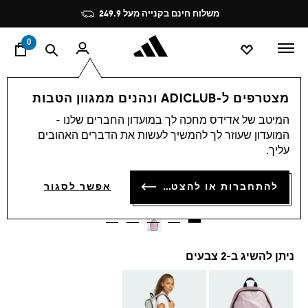
ד
Pause
משלוח חינם בקנייה מעל 249.9
promotion
rotation
0
נשים
אקססוריז
מצטרפים ל-ADICLUB ונהנים ממגוון הטבות
המיטב של אדידס מחכה לך במועדון החברים שלנו -
4.9
(11)
-30%
4.9
המועדון שעוזר לך להמשיך לעשות את הדברים האהובים
מתוך
עליך.
5
תיק גב ADIDAS GLOW
כוכבים,
ערך
₪ 125.93
להתחברות או להצטרפות
דירוג
אפשר לסגור
ממוצע.
Price reduced from
to
₪ 179.90
המחיר המקורי של הפריט:
Read
11
Reviews.
קישור
לאותו
ניתן להשיג ב-2 צבעים
דף.