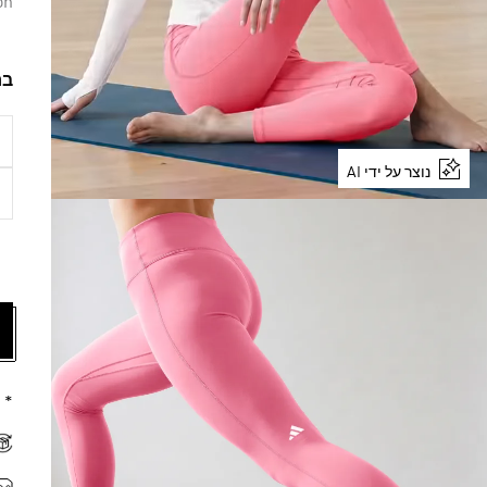
on
בח
נוצר על ידי AI
* 