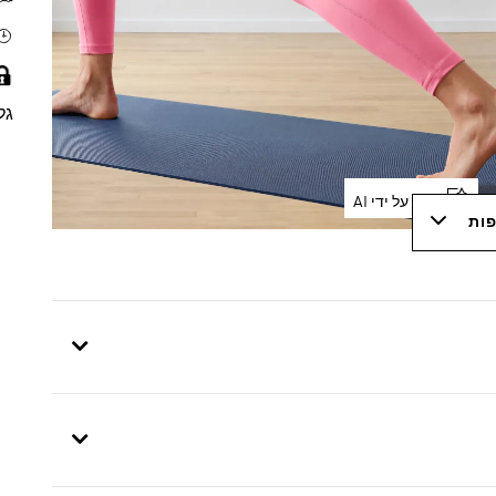
גל
נוצר על ידי AI
פות