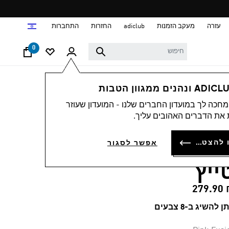
ד
עזרה
מעקב הזמנות
adiclub
החזרות
התחברות
0
ים
ביגוד
חכה לך במועדון החברים שלנו - המועדון שעוזר
4.6
(11
4.6
את הדברים האהובים עליך.
מתוך
3 STRIPES STUDIO
5
כוכבים,
להתחברות או להצטרפות
אפשר לסגור
ערך
ALL ME 7/8 X-OVE
דירוג
ממוצע.
ייץ
Read
11
Reviews.
₪ 2
קישור
לאותו
ן להשיג ב-8 צבעים
דף.