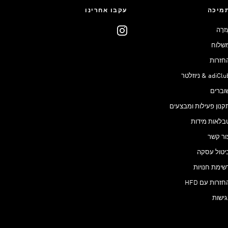
מיכה
עקבו אחרינו
ֶזרָה
שלוח
חזרות
adiCl & ניוזלטר
וברים
קנון פעילות ומבצעים
בלאות מידות
ור קשר
יטול עסקה
שימת חנויות
חזרות עם HFD
גישות