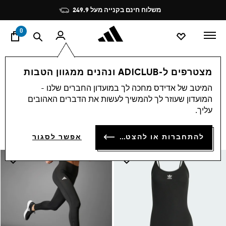
ד
Pause
משלוח חינם בקנייה מעל 249.9
promotion
rotation
0
Black Friday
נשים
ביגוד
מצטרפים ל-ADICLUB ונהנים ממגוון הטבות
ביגוד
המיטב של אדידס מחכה לך במועדון החברים שלנו -
(441)
המועדון שעוזר לך להמשיך לעשות את הדברים האהובים
סינון ומיון
הגדלת התמונות
עליך.
להתחברות או להצטרפות
אפשר לסגור