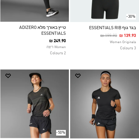
-30%
טייץ באורך מלא ADIZERO
בגד גוף ESSENTIALS RIB
ESSENTIALS
Price Reduced Fro
To
₪ 199.90
₪ 139.93
₪ 249.90
Women Originals
Women ריצה
3 Colours
2 Colours
-50%