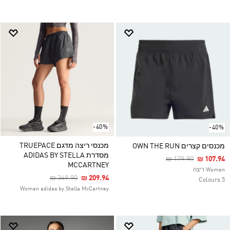
-40%
-40%
מכנסי ריצה מדגם TRUEPACE
מכנסים קצרים OWN THE RUN
מסדרת ADIDAS BY STELLA
Price Reduced Fro
To
₪ 179.90
₪ 107.94
MCCARTNEY
Women ריצה
Price Reduced From
To
₪ 349.90
₪ 209.94
5 Colours
Women adidas by Stella McCartney