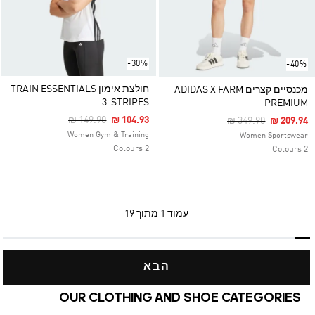
-30%
-40%
חולצת אימון TRAIN ESSENTIALS
מכנסיים קצרים ADIDAS X FARM
3-STRIPES
PREMIUM
Price Reduced From
To
₪ 149.90
₪ 104.93
Price Reduced Fro
To
₪ 349.90
₪ 209.94
Women Gym & Training
Women Sportswear
2 Colours
2 Colours
עמוד
1 מתוך 19
הבא
OUR CLOTHING AND SHOE CATEGORIES