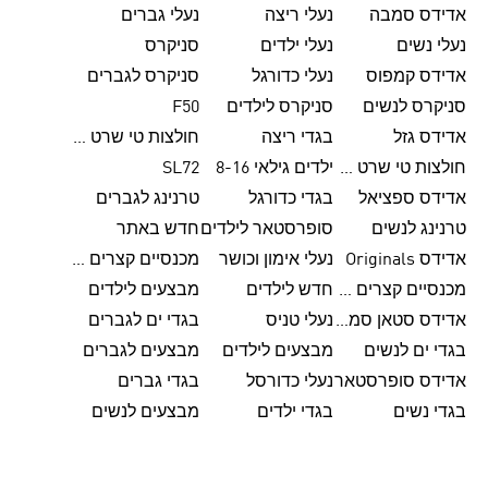
אדידס סמבה
נעלי ריצה
נעלי גברים
נעלי נשים
נעלי ילדים
סניקרס
אדידס קמפוס
נעלי כדורגל
סניקרס לגברים
סניקרס לנשים
סניקרס לילדים
F50
אדידס גזל
בגדי ריצה
חולצות טי שרט לגברים
חולצות טי שרט לנשים
ילדים גילאי 8-16
SL72
אדידס ספציאל
בגדי כדורגל
טרנינג לגברים
טרנינג לנשים
סופרסטאר לילדים
חדש באתר
אדידס Originals
נעלי אימון וכושר
מכנסיים קצרים לגברים
מכנסיים קצרים לנשים
חדש לילדים
מבצעים לילדים
אדידס סטאן סמית'
נעלי טניס
בגדי ים לגברים
בגדי ים לנשים
מבצעים לילדים
מבצעים לגברים
אדידס סופרסטאר
נעלי כדורסל
בגדי גברים
בגדי נשים
בגדי ילדים
מבצעים לנשים