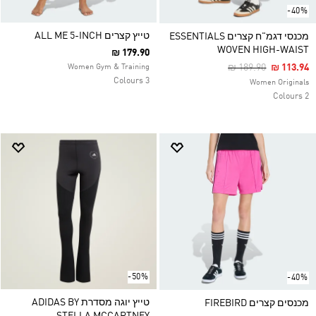
-40%
טייץ קצרים ALL ME 5-INCH
מכנסי דגמ"ח קצרים ESSENTIALS
WOVEN HIGH-WAIST
₪ 179.90
Price Reduced Fro
To
₪ 189.90
₪ 113.94
Women Gym & Training
3 Colours
Women Originals
2 Colours
-50%
-40%
טייץ יוגה מסדרת ADIDAS BY
מכנסים קצרים FIREBIRD