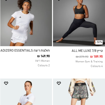
-50%
חולצת ריצה ADIZERO ESSENTIALS
טייץ 7/8 ALL ME LUXE
₪ 149.90
Price Reduced Fro
To
₪ 379.90
₪ 189.95
Women ריצה
Women Gym & Training
2 Colours
4 Colours