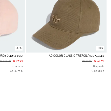
-30%
-30%
כובע בייסבול ADICOLOR CLASSIC TREFOIL
כובע בייסבול CORDUROY
Price Reduced From
To
Price Reduced From
To
₪ 139.90
₪ 97.93
₪ 99.90
₪ 69.93
Selected
Selected
Originals
Originals
5 Colours
5 Colours