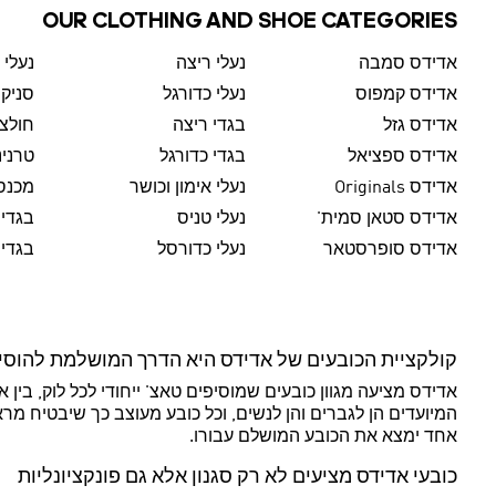
OUR CLOTHING AND SHOE CATEGORIES
אדידס סמבה
נעלי ריצה
נעלי 
אדידס קמפוס
נעלי כדורגל
סניק
אדידס גזל
בגדי ריצה
חולצו
אדידס ספציאל
בגדי כדורגל
טרנינ
אדידס Originals
נעלי אימון וכושר
מכנסי
אדידס סטאן סמית'
נעלי טניס
בגדי 
אדידס סופרסטאר
נעלי כדורסל
בגדי 
קולקציית הכובעים של אדידס היא הדרך המושלמת להוסיף
אדידס מציעה מגוון כובעים שמוסיפים טאצ' ייחודי לכל לוק, בין 
המיועדים הן לגברים והן לנשים, וכל כובע מעוצב כך שיבטיח מר
אחד ימצא את הכובע המושלם עבורו.
כובעי אדידס מציעים לא רק סגנון אלא גם פונקציונליות