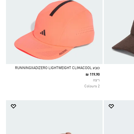
כובע RUNNINGXADIZERO LIGHTWEIGHT CLIMACOOL
₪ 119.90
Selected
ריצה
2 Colours