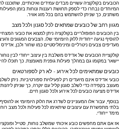
הכובעים בקולקציה עשויים מבדים עמידים ואיכותיים, שתוכננו 
המיוחדים נבחרו כדי לספק תחושת רעננות ונוחות בזמן הפעילות, 
משתנים, כך שניתן להשתמש בהם בכל מזג אוויר.
מגוון רחב של כובעים שמתאים לכל סגנון ולכל מצב
בין הכובעים הפופולריים בקולקציה ניתן למצוא את כובעי המצחי
להוסיף נגיעה ייחודית ללוק היומיומי שלו. הצבעים המגוונים ו
מעדיפים צבעים ניטרליים ומינימליסטיים כמו שחור ולבן, אדידס
קולקציית הכובעים של אדידס משלבת בין עיצוב ייחודי לבין נו
יישאר במקומו גם במהלך פעילות גופנית מאומצת. כך תוכלו להיות
כובעים שמתאימים לכל אירוע - לא רק לספורטאים
כובעי אדידס אינם מיועדים רק לפעילויות ספורטיביות. ניתן לשלב
מעוצב בקפידה כדי לשלב סגנון קליל עם יוקרה, כך שניתן ליהנות 
אדידס מציעה כובעים לכל אירוע ולכל סגנון חיים.
בנוסף, עבור אלו המעוניינים לשדרג את הלוק היומיומי או להוס
בלתי מתפשרת עם עיצובים שיתאימו לכל פעילות ולכל מצב רוח. 
מימד ייחודי.
אז אם אתם מחפשים כובע איכותי שמשלב נוחות, סטייל ופונקציונ