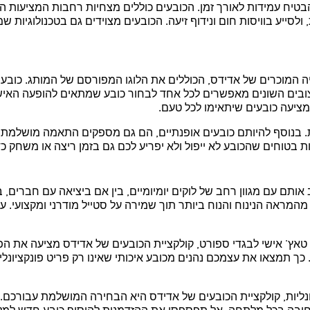
להבטיח עמידות לאורך זמן. הכובעים כוללים מצחיות רחבות המציעות 
ולסייע בוויסות חום ונידוף זיעה. הכובעים מצוידים גם בטכנולוגיות 
יה המוכרים של אדידס, הכוללים את הלוגו המפורסם של המותג. כובעי
העיצובים השונים מאפשרים לכל אחד לבחור כובע שמתאים להופעה האישי
 מציעה כובעים שיתאימו לכל טעם.
חות. בנוסף להיותם כובעים אופנתיים, הם גם מספקים התאמה מושלמת
 בטוחים שהכובע לא ייפול ולא יפריע לכם גם בזמן ריצה או משחק כדו
 אותם עם מגוון רחב של לוקים יומיומיים, בין אם ביציאה עם חברים, 
מהמראה הנינוח והנוח ביותר תוך שמירה על סטייל מודרני ומקצועי. עם
יף טאץ' אישי לבגדי ספורט, קולקציית הכובעים של אדידס מציעה את 
כך תמצאו את עצמכם נהנים מכובע איכותי שאינו רק פריט פונקציונלי
ליות, קולקציית הכובעים של אדידס היא הבחירה המושלמת עבורכם. עם