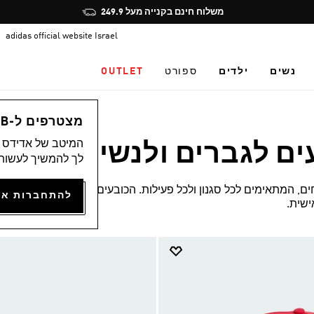
Pause
משלוח חינם בקנייה מעל 249.9
promotion
adidas official website Israel
rotation
נשים
ילדים
ספורט
OUTLET
מצטרפים ל-ADICLUB ונהנים ממגוון הטבות
המיטב של אדידס מ
ים לגברים ולנשים
לך להמשיך לעשות 
(8)
ים, המתאימים לכל סגנון ולכל פעילות. הכובעים
שית.