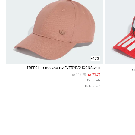
-40%
כובע EVERYDAY ICONS עם סמל מתכת TREFOIL
Price Reduced From
To
₪ 119.90
₪ 71.94
Selected
Originals
6 Colours