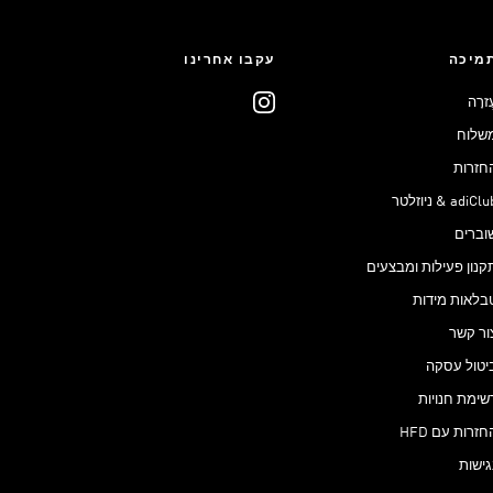
מיכה
עקבו אחרינו
ֶזרָה
שלוח
חזרות
adiCl & ניוזלטר
וברים
קנון פעילות ומבצעים
בלאות מידות
ור קשר
יטול עסקה
שימת חנויות
חזרות עם HFD
גישות