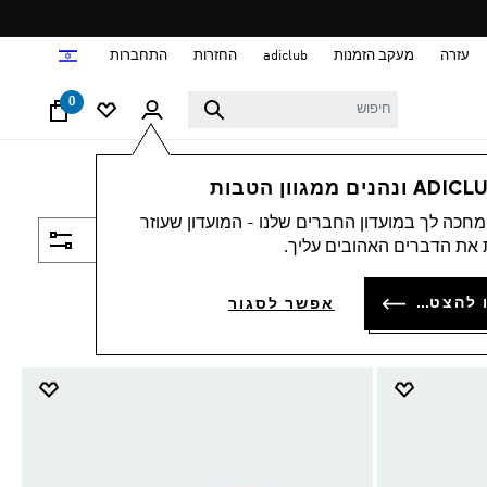
ד
עזרה
מעקב הזמנות
adiclub
החזרות
התחברות
0
חכה לך במועדון החברים שלנו - המועדון שעוזר
סינון ומיון
את הדברים האהובים עליך.
להתחברות או להצטרפות
אפשר לסגור