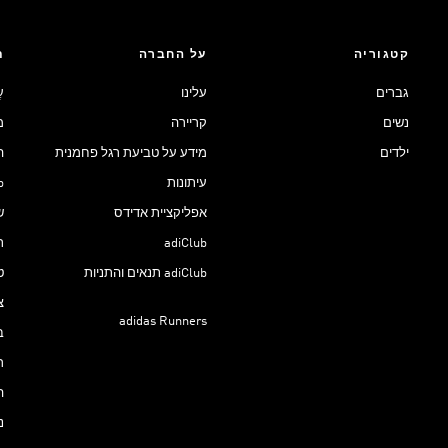
קטגוריה
על החברה
ת
גברים
עלינו
ע
נשים
קריירה
מ
ילדים
מידע על טביעת רגל פחמנית
ה
עיתונות
ub
אפליקציית אדידס
ש
adiClub
ת
adiClub תנאים והתניות
ט
צ
adidas Runners
ב
ר
ה
נ