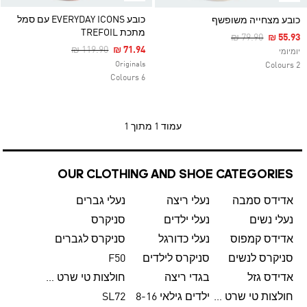
כובע EVERYDAY ICONS עם סמל
כובע מצחייה משופשף
מתכת TREFOIL
Price Reduced F
To
₪ 79.90
₪ 55.93
Price Reduced From
To
₪ 119.90
₪ 71.94
יומיומי
Originals
2 Colours
6 Colours
עמוד
1 מתוך 1
OUR CLOTHING AND SHOE CATEGORIES
אדידס סמבה
נעלי ריצה
נעלי גברים
נעלי נשים
נעלי ילדים
סניקרס
אדידס קמפוס
נעלי כדורגל
סניקרס לגברים
סניקרס לנשים
סניקרס לילדים
F50
אדידס גזל
בגדי ריצה
חולצות טי שרט לגברים
חולצות טי שרט לנשים
ילדים גילאי 8-16
SL72