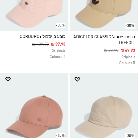
-30%
-30%
כובע בייסבול CORDUROY
כובע בייסבול ADICOLOR CLASSIC
TREFOIL
Price Reduced From
To
₪ 139.90
₪ 97.93
Price Reduced F
To
₪ 99.90
₪ 69.93
Originals
5 Colours
Originals
5 Colours
-40%
-30%