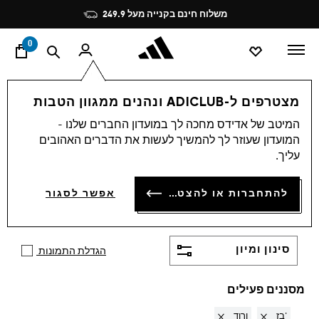
ד
Pause
משלוח חינם בקנייה מעל 249.9
promotion
rotation
0
Caps
מצטרפים ל-ADICLUB ונהנים ממגוון הטבות
בז' + ורוד
·
כובעים לגברים
המיטב של אדידס מחכה לך במועדון החברים שלנו -
המועדון שעוזר לך להמשיך לעשות את הדברים האהובים
ולנשים
עליך.
(8)
קולקציית הכובעים של אדידס מציעה מגוון עיצובים
להתחברות או להצטרפות
אפשר לסגור
אופנתיים ונוחים, המתאימים לכל סגנון ולכל פעילות.
הצג עוד
הכובעים מספקים הגנה מהשמש ונשארים במקומם, עם
רצועת התאמה אישית.
סינון ומיון
הגדלת התמונות
מסננים פעילים
Remove filter Currently Refined by צבעים: בז'
Remove filter Currently Refined by צבעים: ורוד
בז'
ורוד