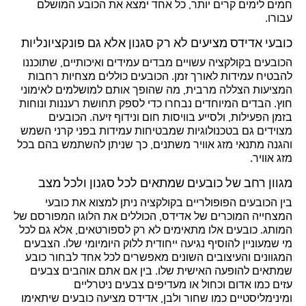
חמים לימים קרים יותר, כל אחד ימצא את הכובע המושלם
עבורו.
כובעי אדידס מציעים לא רק סגנון אלא גם פונקציונליות
הכובעים בקולקציה עשויים מבדים עמידים ואיכותיים, שתוכננו
להבטיח עמידות לאורך זמן. הכובעים כוללים מצחיות רחבות
המציעות הצללה מרבית, מה שהופך אותם למושלמים לאימוני
חוץ. הבדים המיוחדים נבחרו כדי לספק תחושת רעננות ונוחות
בזמן הפעילות, ולסייע בוויסות חום ונידוף זיעה. הכובעים
מצוידים גם בטכנולוגיות שמבטיחות עמידות בפני קרני השמש
והגנה מתנאי מזג אוויר משתנים, כך שניתן להשתמש בהם בכל
מזג אוויר.
מגוון רחב של כובעים שמתאים לכל סגנון ולכל מצב
בין הכובעים הפופולריים בקולקציה ניתן למצוא את כובעי
המצחייה המוכרים של אדידס, הכוללים את הלוגו המפורסם של
המותג. כובעים אלו מתאימים לא רק לספורטאים, אלא גם לכל
מי שמעוניין להוסיף נגיעה ייחודית ללוק היומיומי שלו. הצבעים
המגוונים והעיצובים השונים מאפשרים לכל אחד לבחור כובע
שמתאים להופעה האישית שלו. בין אם אתם אוהבים צבעים
עזים כמו אדום וכחול או מעדיפים צבעים ניטרליים
ומינימליסטיים כמו שחור ולבן, אדידס מציעה כובעים שיתאימו