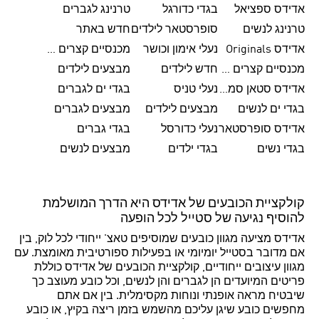
אדידס ספציאל
בגדי כדורגל
טרנינג לגברים
טרנינג לנשים
סופרסטאר לילדים
חדש באתר
אדידס Originals
נעלי אימון וכושר
מכנסיים קצרים לגברים
מכנסיים קצרים לנשים
חדש לילדים
מבצעים לילדים
אדידס סטאן סמית'
נעלי טניס
בגדי ים לגברים
בגדי ים לנשים
מבצעים לילדים
מבצעים לגברים
אדידס סופרסטאר
נעלי כדורסל
בגדי גברים
בגדי נשים
בגדי ילדים
מבצעים לנשים
קולקציית הכובעים של אדידס היא הדרך המושלמת
להוסיף נגיעה של סטייל לכל הופעה
אדידס מציעה מגוון כובעים שמוסיפים טאצ' ייחודי לכל לוק, בין
אם מדובר בסטייל יומיומי או בפעילות ספורטיבית מאומצת. עם
מגוון עיצובים ייחודיים, קולקציית הכובעים של אדידס כוללת
פריטים המיועדים הן לגברים והן לנשים, וכל כובע מעוצב כך
שיבטיח מראה אופנתי ונוחות מקסימלית. בין אם אתם
מחפשים כובע שיגן עליכם מהשמש בזמן ריצה בקיץ, או כובע