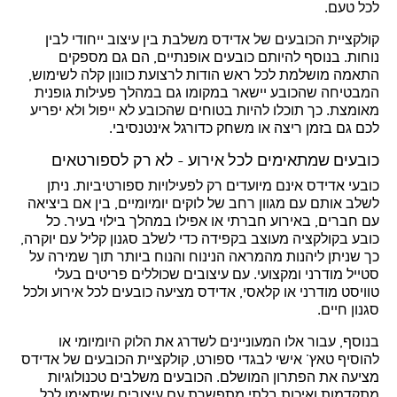
לכל טעם.
קולקציית הכובעים של אדידס משלבת בין עיצוב ייחודי לבין
נוחות. בנוסף להיותם כובעים אופנתיים, הם גם מספקים
התאמה מושלמת לכל ראש הודות לרצועת כוונון קלה לשימוש,
המבטיחה שהכובע יישאר במקומו גם במהלך פעילות גופנית
מאומצת. כך תוכלו להיות בטוחים שהכובע לא ייפול ולא יפריע
לכם גם בזמן ריצה או משחק כדורגל אינטנסיבי.
כובעים שמתאימים לכל אירוע - לא רק לספורטאים
כובעי אדידס אינם מיועדים רק לפעילויות ספורטיביות. ניתן
לשלב אותם עם מגוון רחב של לוקים יומיומיים, בין אם ביציאה
עם חברים, באירוע חברתי או אפילו במהלך בילוי בעיר. כל
כובע בקולקציה מעוצב בקפידה כדי לשלב סגנון קליל עם יוקרה,
כך שניתן ליהנות מהמראה הנינוח והנוח ביותר תוך שמירה על
סטייל מודרני ומקצועי. עם עיצובים שכוללים פריטים בעלי
טוויסט מודרני או קלאסי, אדידס מציעה כובעים לכל אירוע ולכל
סגנון חיים.
בנוסף, עבור אלו המעוניינים לשדרג את הלוק היומיומי או
להוסיף טאץ' אישי לבגדי ספורט, קולקציית הכובעים של אדידס
מציעה את הפתרון המושלם. הכובעים משלבים טכנולוגיות
מתקדמות ואיכות בלתי מתפשרת עם עיצובים שיתאימו לכל