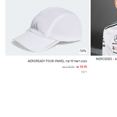
-50%
MERCEDES - AMG
כובע רשת לריצה AEROREADY FOUR-PANEL
Price Reduced From
To
₪ 119.90
₪ 59.95
ריצה