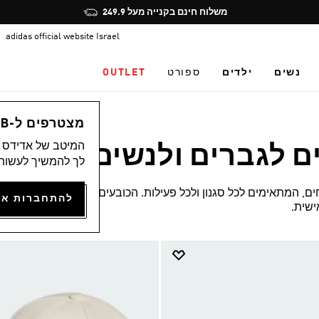
Pause
הצטרפו חינם לאדיקלאב, תיהנו מהטבות ותצברו נקודות
promotion
adidas official website Israel
rotation
נשים
ילדים
ספורט
OUTLET
מצטרפים ל-ADICLUB ונהנים ממגוון הטבות
המיטב של אדידס מ
ם לגברים ולנשים
לך להמשיך לעשות 
(16)
ים, המתאימים לכל סגנון ולכל פעילות. הכובעים
שית.