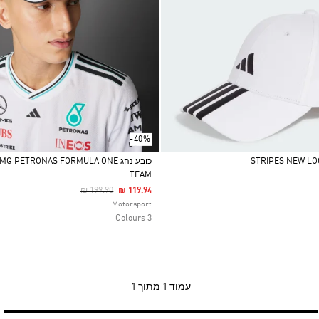
-40%
כובע נהג  PETRONAS FORMULA ONE
TEAM
Selected
Price Reduced From
To
₪ 199.90
₪ 119.94
Motorsport
3 Colours
עמוד
1 מתוך 1