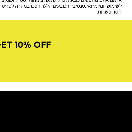
אז אם אתם מחפשים כובע איכותי שמשלב נוחות, סטייל ופונקציונ
לשימוש יומיומי ואינטנסיבי, הכובעים הללו יהפכו במהרה לפרי
חסר פשרות.
ET 10% OFF