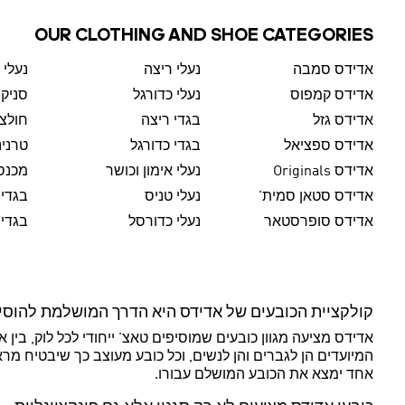
OUR CLOTHING AND SHOE CATEGORIES
אדידס סמבה
נעלי ריצה
נעלי 
אדידס קמפוס
נעלי כדורגל
סניק
אדידס גזל
בגדי ריצה
חולצו
אדידס ספציאל
בגדי כדורגל
טרנינ
אדידס Originals
נעלי אימון וכושר
מכנסי
אדידס סטאן סמית'
נעלי טניס
בגדי 
אדידס סופרסטאר
נעלי כדורסל
בגדי 
קולקציית הכובעים של אדידס היא הדרך המושלמת להוסיף
אדידס מציעה מגוון כובעים שמוסיפים טאצ' ייחודי לכל לוק, בין 
המיועדים הן לגברים והן לנשים, וכל כובע מעוצב כך שיבטיח מר
אחד ימצא את הכובע המושלם עבורו.