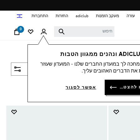
ד
עזרה
מעקב הזמנות
adiclub
החזרות
התחברות
0
חכה לך במועדון החברים שלנו - המועדון שעוזר
סינון ומיון
את הדברים האהובים עליך.
להתחברות או להצטרפות
אפשר לסגור