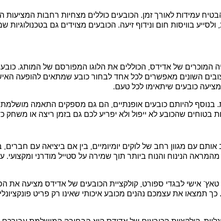
להבטיח עמידות לאורך זמן. הכובעים כוללים מצחיות רחבות המציעות 
ולסייע בוויסות חום ונידוף זיעה. הכובעים מצוידים גם בטכנולוגיות 
יה המוכרים של אדידס, הכוללים את הלוגו המפורסם של המותג. כובעי
העיצובים השונים מאפשרים לכל אחד לבחור כובע שמתאים להופעה האישי
 מציעה כובעים שיתאימו לכל טעם.
חות. בנוסף להיותם כובעים אופנתיים, הם גם מספקים התאמה מושלמת
 בטוחים שהכובע לא ייפול ולא יפריע לכם גם בזמן ריצה או משחק כדו
 אותם עם מגוון רחב של לוקים יומיומיים, בין אם ביציאה עם חברים, 
מהמראה הנינוח והנוח ביותר תוך שמירה על סטייל מודרני ומקצועי. עם
יף טאץ' אישי לבגדי ספורט, קולקציית הכובעים של אדידס מציעה את 
כך תמצאו את עצמכם נהנים מכובע איכותי שאינו רק פריט פונקציונלי