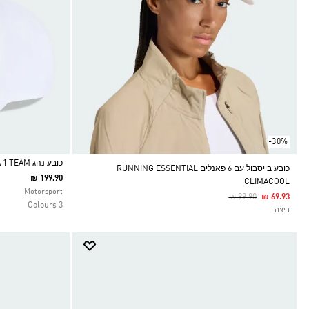
-30%
כובע נהג MERCEDES-AMG PETRONAS FORMULA 1 TEAM
כובע בייסבול עם 6 פאנלים RUNNING ESSENTIAL
₪ 199.90
CLIMACOOL
Selected
Motorsport
Price Reduced From
To
₪ 99.90
₪ 69.93
3 Colours
ריצה