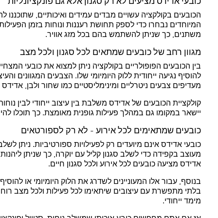
כובעי אדידס מציעים לא רק סגנון אלא גם פונקציונליות
הכובעים בקולקציה עשויים מבדים עמידים ואיכותיים, שתוכננו 
המיוחדים נבחרו כדי לספק תחושת רעננות ונוחות בזמן הפעילות, 
משתנים, כך שניתן להשתמש בהם בכל מזג אוויר.
מגוון רחב של כובעים שמתאים לכל סגנון ולכל מצב
בין הכובעים הפופולריים בקולקציה ניתן למצוא את כובעי המצחי
להוסיף נגיעה ייחודית ללוק היומיומי שלו. הצבעים המגוונים ו
מעדיפים צבעים ניטרליים ומינימליסטיים כמו שחור ולבן, אדידס
קולקציית הכובעים של אדידס משלבת בין עיצוב ייחודי לבין נו
יישאר במקומו גם במהלך פעילות גופנית מאומצת. כך תוכלו להיות
כובעים שמתאימים לכל אירוע - לא רק לספורטאים
כובעי אדידס אינם מיועדים רק לפעילויות ספורטיביות. ניתן לשלב
מעוצב בקפידה כדי לשלב סגנון קליל עם יוקרה, כך שניתן ליהנות 
אדידס מציעה כובעים לכל אירוע ולכל סגנון חיים.
בנוסף, עבור אלו המעוניינים לשדרג את הלוק היומיומי או להוס
בלתי מתפשרת עם עיצובים שיתאימו לכל פעילות ולכל מצב רוח. 
מימד ייחודי.