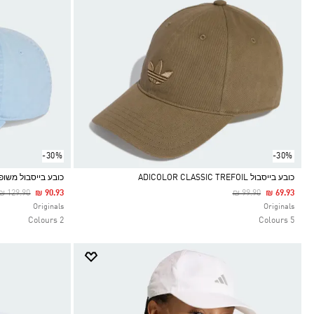
-30%
-30%
כובע בייסבול ADICOLOR CLASSIC TREFOIL
כובע בייסבול משו
Price Reduced From
To
Price Reduced From
To
₪ 129.90
₪ 90.93
₪ 99.90
₪ 69.93
Selected
Selected
Originals
Originals
2 Colours
5 Colours