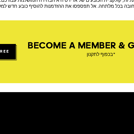
ליות, קולקציית הכובעים של אדידס היא הבחירה המושלמת עבורכם. עם
ט חובה בכל מלתחה. אל תפספסו את ההזדמנות להוסיף כובע חדש למלת
BECOME A MEMBER & G
FREE
*בכפוף לתקנון