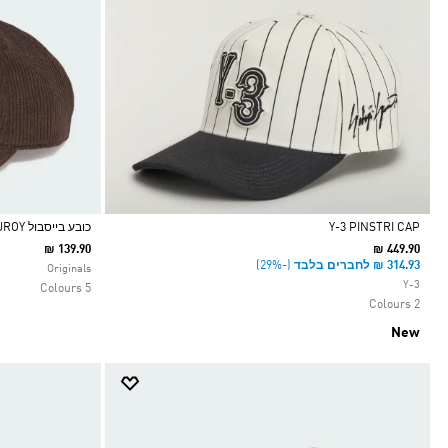
Y-3 PINSTRI CAP
כובע בייסבול CORDUROY
₪ 139.90
₪ 449.90
Selected
Selected
(-29%)
Originals
Y-3
5 Colours
2 Colours
New