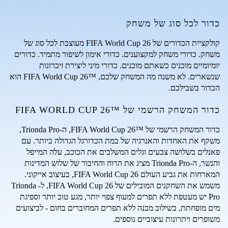
כדור לכל סוג של משחק
קולקציית הכדורים של FIFA World Cup 26 מעוצבת לכל סוג של 
משחק. כדורי משחק למקצוענים. כדורי אימון לשיפור מתמיד. כדורים 
יומיומיים מוכנים כשאתם מוכנים. כדורי מיני ליצירת זיכרונות 
שנשארים. לא משנה מה המשחק שלכם, ™FIFA World Cup 26 הוא 
הכדור בשבילכם.
כדור המשחק הרשמי של ™FIFA WORLD CUP 26
כדור המשחק הרשמי של ™FIFA World Cup 26, ה-Trionda Pro, 
משקף את האחדות והאנרגיה של במת הכדורגל הגדולה ביותר. עם 
פאנלים בשלושה צבעים וגלים המשלבים את הכוכב, עלה המייפל 
והנשר, ה-Trionda Pro מציג את הרוח והחיבור של שלוש המדינות 
המארחות את גביע העולם FIFA World Cup 26, בעיצוב אייקוני. 
משמש את השחקנים המובילים של FIFA World Cup 26, ל-Trionda 
Pro יש מעטפת ללא תפרים למעוף צפוי יותר, מגע טוב יותר וספיגת 
מים מופחתת, בשילוב מבנה ללא תפרים המחוברים בחום - לביצועים 
משופרים ויתרונות עיצוביים נוספים.