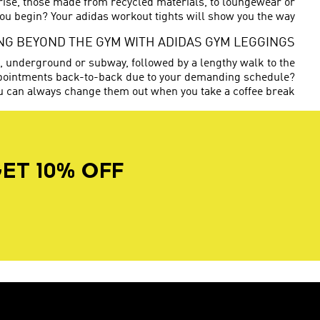
h-rise, those made from recycled materials, to loungewear or
 you begin? Your adidas workout tights will show you the way.
NG BEYOND THE GYM WITH ADIDAS GYM LEGGINGS
 underground or subway, followed by a lengthy walk to the
 appointments back-to-back due to your demanding schedule?
u can always change them out when you take a coffee break.
ET 10% OFF