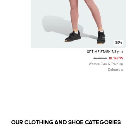
-50%
טייץ OPTIME STASH 7/8
Price Reduced From
To
₪ 299.90
₪ 149.95
Selected
Women Gym & Training
4 Colours
OUR CLOTHING AND SHOE CATEGORIES