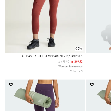
-30%
טייץ אימון 7\8 ADIDAS BY STELLA MCCARTNEY
Price Reduced From
To
₪ 499.90
₪ 349.93
Selected
Women Sportswear
3 Colours