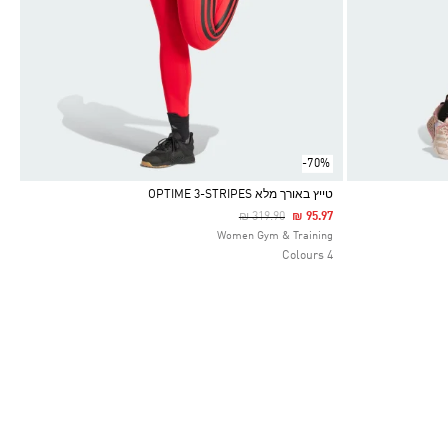
-70%
טייץ באורך מלא OPTIME 3-STRIPES
Price Reduced From
To
₪ 319.90
₪ 95.97
Selected
Women Gym & Training
4 Colours