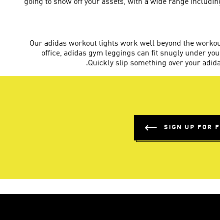
going to show off your assets, with a wide range includin
Our adidas workout tights work well beyond the workou
office, adidas gym leggings can fit snugly under y
Quickly slip something over your adid
SIGN UP FOR 