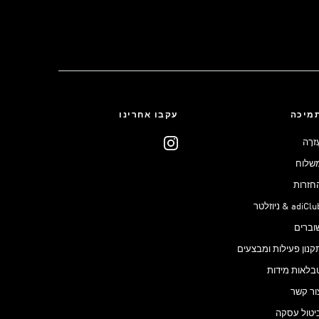
מיכה
עקבו אחרינו
ֶזרָה
שלוח
חזרות
adiCl & ניוזלטר
וברים
קנון פעילות ומבצעים
בלאות מידות
ור קשר
יטול עסקה