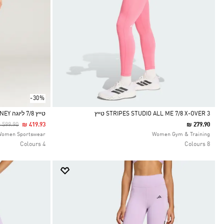
-30%
3 STRIPES STUDIO ALL ME 7/8 X-OVER טייץ
טייץ 7/8 ליוגה ADIDAS BY STELLA MCCARTNEY
rice Reduced From
To
 599.90
₪ 419.93
₪ 279.90
Selected
Selected
Women Sportswear
Women Gym & Training
4 Colours
8 Colours