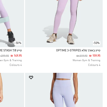
-50%
-50%
טייץ באורך מלא OPTIME 3-STRIPES
טייץ OPTIME STASH 7/8
rice Reduced From
To
Price Reduced From
To
 299.90
₪ 149.95
₪ 319.90
₪ 159.95
Selected
Selected
n Gym & Training
Women Gym & Training
4 Colours
4 Colours