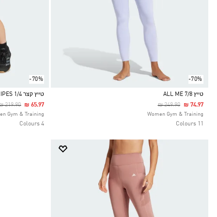
-70%
-70%
טייץ ALL ME 7/8
טייץ קצר OPTIME 3-STRIPES 1/4
Price Reduced From
To
Price Reduced From
To
₪ 219.90
₪ 65.97
₪ 249.90
₪ 74.97
Selected
Selected
n Gym & Training
Women Gym & Training
4 Colours
11 Colours