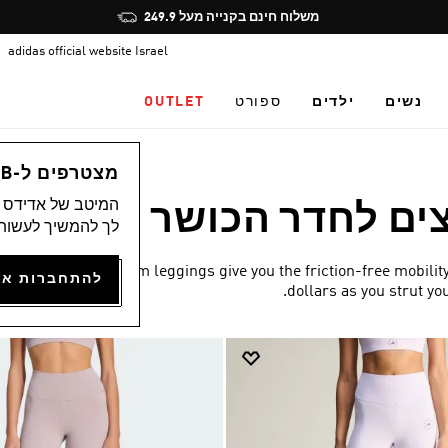
Pause
משלוח חינם בקנייה מעל 249.9
promotion
adidas official website Israel
rotation
נשים
ילדים
ספורט
OUTLET
מצטרפים ל-ADICLUB ונהנים ממגוון הטבות
המיטב של אדידס מ
צים לחדר הכושר
לך להמשיך לעשות 
(13)
Our adidas gym leggings give you the friction-free mobility
dollars as you strut yo