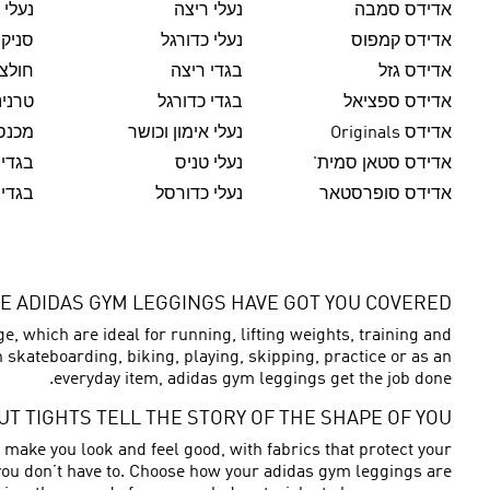
אדידס סמבה
נעלי ריצה
נעלי 
אדידס קמפוס
נעלי כדורגל
סניק
אדידס גזל
בגדי ריצה
חולצו
אדידס ספציאל
בגדי כדורגל
טרנינ
אדידס Originals
נעלי אימון וכושר
מכנסי
אדידס סטאן סמית'
נעלי טניס
בגדי 
אדידס סופרסטאר
נעלי כדורסל
בגדי 
 THE ADIDAS GYM LEGGINGS HAVE GOT YOU COVERED
 which are ideal for running, lifting weights, training and
n skateboarding, biking, playing, skipping, practice or as an
everyday item, adidas gym leggings get the job done.
T TIGHTS TELL THE STORY OF THE SHAPE OF YOU
make you look and feel good, with fabrics that protect your
t you don’t have to. Choose how your adidas gym leggings are