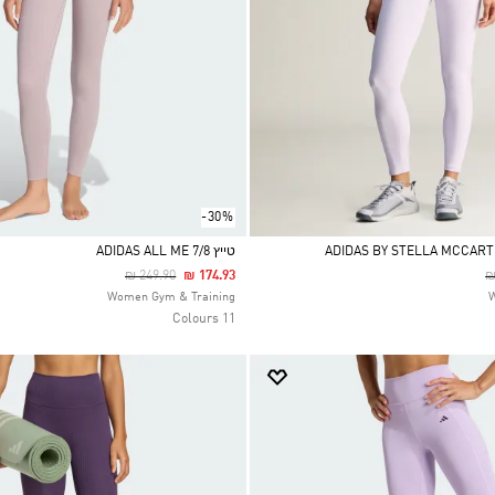
-30%
טייץ ADIDAS ALL ME 7/8
Price Reduced From
To
P
₪ 249.90
₪ 174.93
₪
Selected
Women Gym & Training
11 Colours