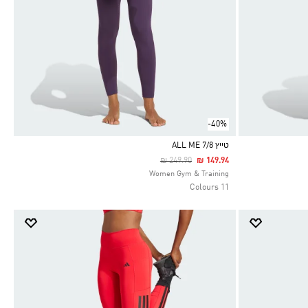
-40%
טייץ ALL ME 7/8
Price Reduced From
To
₪ 249.90
₪ 149.94
Selected
Women Gym & Training
11 Colours