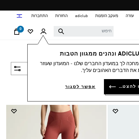
ד
עזרה
מעקב הזמנות
adiclub
החזרות
התחברות
0
חכה לך במועדון החברים שלנו - המועדון שעוזר
סינון ומיון
את הדברים האהובים עליך.
להתחברות או להצטרפות
אפשר לסגור