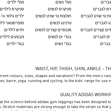
גברים
נעלי נשים
נעלי ילדים
רס לגברים
סניקרס לנשים
סניקרס לילדים
ת טי שרט לגברים
חולצות טי שרט לנשים
ילדים גילאי 8-16
ג לגברים
טרנינג לנשים
סופרסטאר ליל
ים קצרים לגברים
מכנסיים קצרים לנשים
חדש לילדים
ים לגברים
בגדי ים לנשים
מבצעים לילדים
גברים
בגדי נשים
בגדי ילדים
WAIST, HIP, THIGH, SHIN, ANKLE –
ent colours, sizes, shapes and variations? From the men’s range,
s, barre, yoga, running and cycling, to the kids’ range for use i
QUALITY ADIDAS WORKOU
at the science behind adidas gym leggings has been designed to 
ng. Stretch materials are strong enough to take the strain so tha