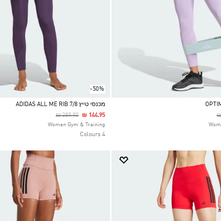
-50%
מכנסי טייץ ADIDAS ALL ME RIB 7/8
Price Reduced From
To
P
₪ 289.90
₪ 144.95
₪
Selected
Women Gym & Training
Wome
4 Colours