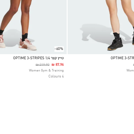
-60%
טייץ קצר OPTIME 3-STRIPES 1/4
Price Reduced From
To
₪ 219.90
₪ 87.96
Selected
Women Gym & Training
Wome
4 Colours