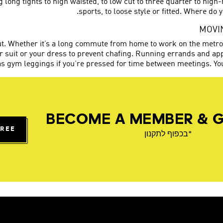
g long tights to high waisted, to low cut to three quarter to hig
sports, to loose style or fitted. Where do
MOVI
t. Whether it’s a long commute from home to work on the metro,
our suit or your dress to prevent chafing. Running errands and
as gym leggings if you’re pressed for time between meetings. Yo
BECOME A MEMBER & G
FREE
*בכפוף לתקנון