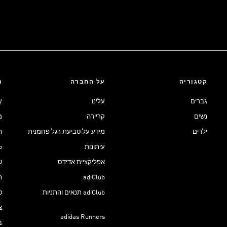
קטגוריה
על החברה
ת
גברים
עלינו
ע
נשים
קריירה
מ
ילדים
מידע על טביעת רגל פחמנית
ה
עיתונות
ub
אפליקציית אדידס
ש
adiClub
ת
adiClub תנאים והתניות
ט
צ
adidas Runners
ב