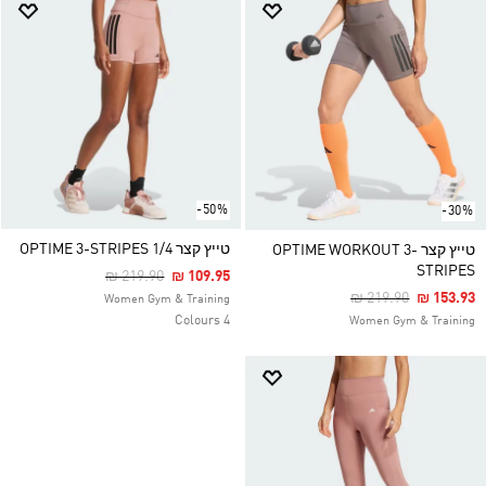
-50%
-30%
טייץ קצר OPTIME 3-STRIPES 1/4
טייץ קצר OPTIME WORKOUT 3-
STRIPES
Price Reduced From
To
₪ 219.90
₪ 109.95
Price Reduced Fro
To
₪ 219.90
₪ 153.93
Women Gym & Training
4 Colours
Women Gym & Training