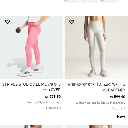
3 STRIPES STUDIO ALL ME 7/8 X-
טייץ 7/8 ליוגה ADIDAS BY STELLA
OVER טייץ
MCCARTNEY
₪ 279.90
₪ 599.90
Women Gym & Training
Women adidas by Stella McCartney
8 Colours
4 Colours
New