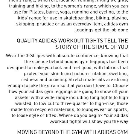
men’s range, which are ideal for running, lifting weights,
training and hiking, to the women’s range, which you can
use for Pilates, barre, yoga, running and cycling, to the
kids’ range for use in skateboarding, biking, playing,
skipping, practice or as an everyday item, adidas gym
leggings get the job done.
QUALITY ADIDAS WORKOUT TIGHTS TELL THE
STORY OF THE SHAPE OF YOU
Wear the 3-Stripes with absolute confidence, knowing that
the science behind adidas gym leggings has been
designed to make you look and feel good, with fabrics that
protect your skin from friction irritation, swelling,
redness and bruising. Stretch materials are strong
enough to take the strain so that you don’t have to. Choose
how your adidas gym leggings are going to show off your
assets, with a wide range including long tights to high
waisted, to low cut to three quarter to high-rise, those
made from recycled materials, to loungewear or sports,
to loose style or fitted. Where do you begin? Your adidas
workout tights will show you the way.
MOVING BEYOND THE GYM WITH ADIDAS GYM