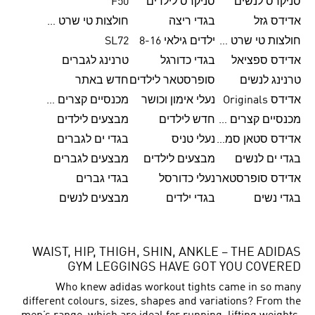
סניקרס לנשים
סניקרס לילדים
F50
אדידס גזל
בגדי ריצה
חולצות טי שרט לגברים
חולצות טי שרט לנשים
ילדים גילאי 8-16
SL72
אדידס ספציאל
בגדי כדורגל
טרנינג לגברים
טרנינג לנשים
סופרסטאר לילדים
חדש באתר
אדידס Originals
נעלי אימון וכושר
מכנסיים קצרים לגברים
מכנסיים קצרים לנשים
חדש לילדים
מבצעים לילדים
אדידס סטאן סמית'
נעלי טניס
בגדי ים לגברים
בגדי ים לנשים
מבצעים לילדים
מבצעים לגברים
אדידס סופרסטאר
נעלי כדורסל
בגדי גברים
בגדי נשים
בגדי ילדים
מבצעים לנשים
WAIST, HIP, THIGH, SHIN, ANKLE – THE ADIDAS
GYM LEGGINGS HAVE GOT YOU COVERED
Who knew adidas workout tights came in so many
different colours, sizes, shapes and variations? From the