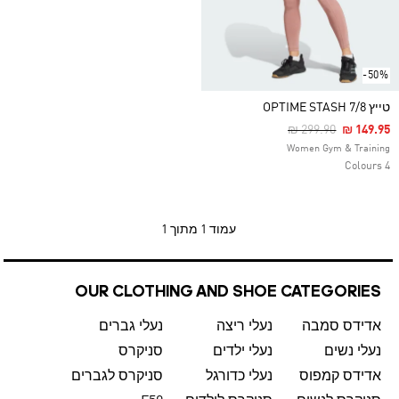
-50%
טייץ OPTIME STASH 7/8
Price Reduced Fro
To
₪ 299.90
₪ 149.95
Women Gym & Training
4 Colours
עמוד
1 מתוך 1
OUR CLOTHING AND SHOE CATEGORIES
אדידס סמבה
נעלי ריצה
נעלי גברים
נעלי נשים
נעלי ילדים
סניקרס
אדידס קמפוס
נעלי כדורגל
סניקרס לגברים