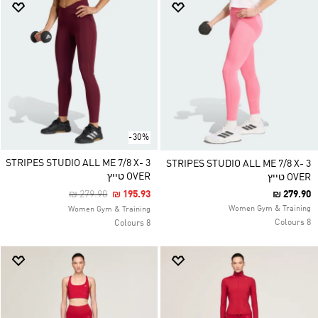
-30%
3 STRIPES STUDIO ALL ME 7/8 X-
3 STRIPES STUDIO ALL ME 7/8 X-
OVER טייץ
OVER טייץ
Price Reduced From
To
₪ 279.90
₪ 195.93
₪ 279.90
Women Gym & Training
Women Gym & Training
8 Colours
8 Colours