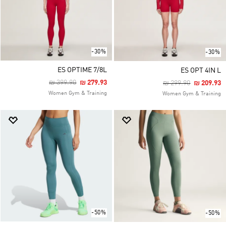
-30%
-30%
ES OPTIME 7/8L
ES OPT 4IN L
Price Reduced From
To
₪ 399.90
₪ 279.93
Price Reduced Fro
To
₪ 299.90
₪ 209.93
Women Gym & Training
Women Gym & Training
-50%
-50%