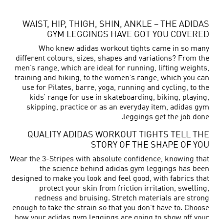
WAIST, HIP, THIGH, SHIN, ANKLE – THE ADIDAS
GYM LEGGINGS HAVE GOT YOU COVERED
Who knew adidas workout tights came in so many
different colours, sizes, shapes and variations? From the
men’s range, which are ideal for running, lifting weights,
training and hiking, to the women’s range, which you can
use for Pilates, barre, yoga, running and cycling, to the
kids’ range for use in skateboarding, biking, playing,
skipping, practice or as an everyday item, adidas gym
leggings get the job done.
QUALITY ADIDAS WORKOUT TIGHTS TELL THE
STORY OF THE SHAPE OF YOU
Wear the 3-Stripes with absolute confidence, knowing that
the science behind adidas gym leggings has been
designed to make you look and feel good, with fabrics that
protect your skin from friction irritation, swelling,
redness and bruising. Stretch materials are strong
enough to take the strain so that you don’t have to. Choose
how your adidas gym leggings are going to show off your