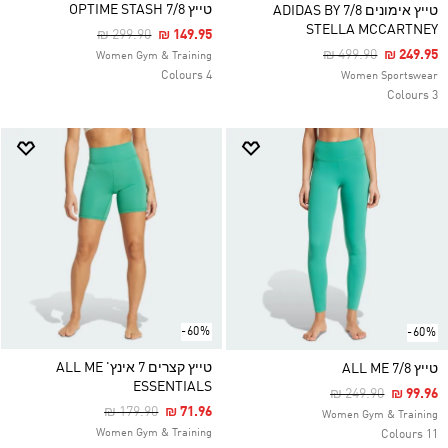
טייץ OPTIME STASH 7/8
טייץ אימונים 7/8 ADIDAS BY
STELLA MCCARTNEY
Price Reduced From
To
₪ 299.90
₪ 149.95
Price Reduced Fro
To
₪ 499.90
₪ 249.95
Women Gym & Training
4 Colours
Women Sportswear
3 Colours
-60%
-60%
טייץ קצרים 7 אינץ' ALL ME
טייץ ALL ME 7/8
ESSENTIALS
Price Reduced Fr
To
₪ 249.90
₪ 99.96
Price Reduced From
To
₪ 179.90
₪ 71.96
Women Gym & Training
Women Gym & Training
11 Colours