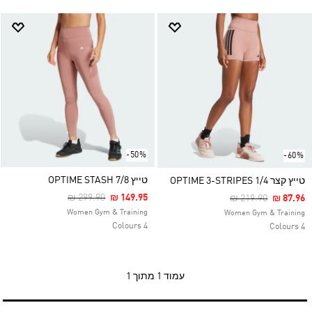
-50%
-60%
טייץ OPTIME STASH 7/8
טייץ קצר OPTIME 3-STRIPES 1/4
Price Reduced From
To
₪ 299.90
₪ 149.95
Price Reduced Fr
To
₪ 219.90
₪ 87.96
Women Gym & Training
Women Gym & Training
4 Colours
4 Colours
עמוד
1 מתוך 1