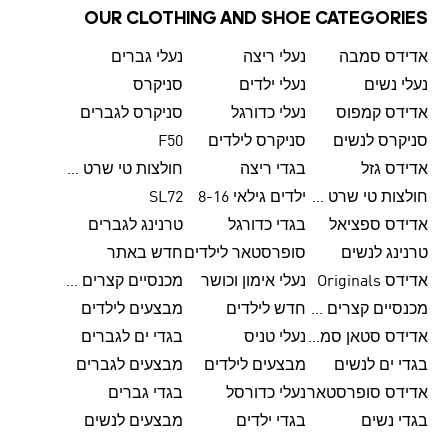
OUR CLOTHING AND SHOE CATEGORIES
אדידס סמבה
נעלי ריצה
נעלי גברים
נעלי נשים
נעלי ילדים
סניקרס
אדידס קמפוס
נעלי כדורגל
סניקרס לגברים
סניקרס לנשים
סניקרס לילדים
F50
אדידס גזל
בגדי ריצה
חולצות טי שרט לגברים
חולצות טי שרט לנשים
ילדים גילאי 8-16
SL72
אדידס ספציאל
בגדי כדורגל
טרנינג לגברים
טרנינג לנשים
סופרסטאר לילדים
חדש באתר
אדידס Originals
נעלי אימון וכושר
מכנסיים קצרים לגברים
מכנסיים קצרים לנשים
חדש לילדים
מבצעים לילדים
אדידס סטאן סמית'
נעלי טניס
בגדי ים לגברים
בגדי ים לנשים
מבצעים לילדים
מבצעים לגברים
אדידס סופרסטאר
נעלי כדורסל
בגדי גברים
בגדי נשים
בגדי ילדים
מבצעים לנשים