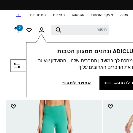
ד
עזרה
מעקב הזמנות
adiclub
החזרות
התחברות
0
חכה לך במועדון החברים שלנו - המועדון שעוזר
סינון ומיון
את הדברים האהובים עליך.
להתחברות או להצטרפות
אפשר לסגור