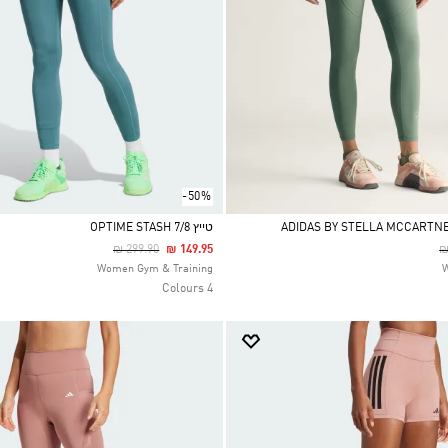
-50%
טייץ OPTIME STASH 7/8
Price Reduced From
To
P
₪ 299.90
₪ 149.95
₪
Selected
Women Gym & Training
4 Colours