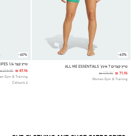
-60%
-60%
טייץ קצר OPTIME 3-STRIPES 1/4
טייץ קצרים 7 אינץ' ALL ME ESSENTIALS
Price Reduced From
To
₪ 219.90
₪ 87.96
Price Reduced From
To
₪ 179.90
₪ 71.96
Selected
n Gym & Training
Women Gym & Training
4 Colours