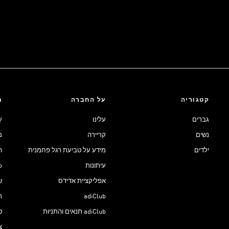
קטגוריה
על החברה
ת
גברים
עלינו
ע
נשים
קריירה
מ
ילדים
מידע על טביעת רגל פחמנית
ה
עיתונות
ub
אפליקציית אדידס
ש
adiClub
ת
adiClub תנאים והתניות
ט
צ