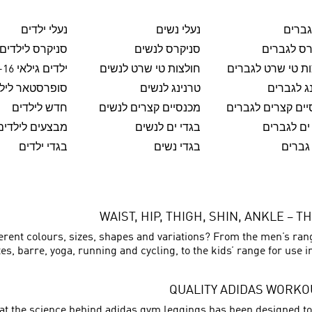
גברים
נעלי נשים
נעלי ילדים
רס לגברים
סניקרס לנשים
סניקרס לילדים
ת טי שרט לגברים
חולצות טי שרט לנשים
ילדים גילאי 8-16
ג לגברים
טרנינג לנשים
סופרסטאר ליל
ים קצרים לגברים
מכנסיים קצרים לנשים
חדש לילדים
ים לגברים
בגדי ים לנשים
מבצעים לילדים
גברים
בגדי נשים
בגדי ילדים
WAIST, HIP, THIGH, SHIN, ANKLE –
ent colours, sizes, shapes and variations? From the men’s range,
s, barre, yoga, running and cycling, to the kids’ range for use i
QUALITY ADIDAS WORKOU
at the science behind adidas gym leggings has been designed to 