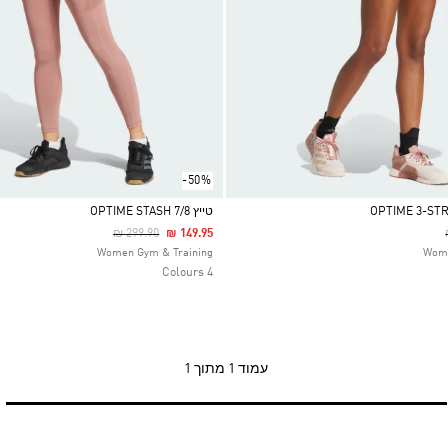
-50%
טייץ OPTIME STASH 7/8
Price Reduced From
To
₪ 299.90
₪ 149.95
Selected
Women Gym & Training
Wome
4 Colours
עמוד
1 מתוך 1