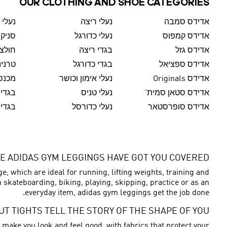
OUR CLOTHING AND SHOE CATEGORIES
אדידס סמבה
נעלי ריצה
נעלי 
אדידס קמפוס
נעלי כדורגל
סניק
אדידס גזל
בגדי ריצה
חולצו
אדידס ספציאל
בגדי כדורגל
טרנינ
אדידס Originals
נעלי אימון וכושר
מכנסי
אדידס סטאן סמית'
נעלי טניס
בגדי 
אדידס סופרסטאר
נעלי כדורסל
בגדי 
 THE ADIDAS GYM LEGGINGS HAVE GOT YOU COVERED
 which are ideal for running, lifting weights, training and
n skateboarding, biking, playing, skipping, practice or as an
everyday item, adidas gym leggings get the job done.
T TIGHTS TELL THE STORY OF THE SHAPE OF YOU
make you look and feel good, with fabrics that protect your