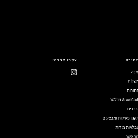
מיכה
עקבו אחרינו
ֶזרָה
שלוח
חזרות
adiCl & ניוזלטר
וברים
קנון פעילות ומבצעים
בלאות מידות
ור קשר