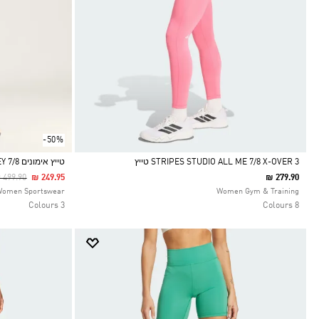
-50%
3 STRIPES STUDIO ALL ME 7/8 X-OVER טייץ
טייץ אימונים 7/8 ADIDAS BY STELLA MCCARTNEY
rice Reduced From
To
 499.90
₪ 249.95
₪ 279.90
Selected
Selected
Women Sportswear
Women Gym & Training
3 Colours
8 Colours