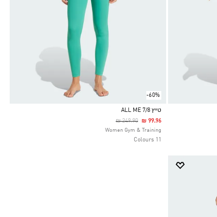
-60%
טייץ ALL ME 7/8
Price Reduced From
To
₪ 249.90
₪ 99.96
Selected
Women Gym & Training
11 Colours