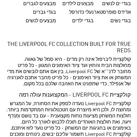
בגדי ים לנשים
מבצעים לילדים
מבצעים לגברים
אדידס סופרסטאר
נעלי כדורסל
בגדי גברים
בגדי נשים
בגדי ילדים
מבצעים לנשים
THE LIVERPOOL FC COLLECTION BUILT FOR TRUE
REDS
קולקציית ליברפול אינה רק מדים - היא סמל של גאווה.
מחולצות הבית והחוץ ועד ציוד האימונים המגוון - כל פריט
מחובר לדנ""א של Liverpool FC. בין אם אתם לובשים את מדי
המשחק או את ציוד האימונים - כל פריט מחבר אתכם לאנרגיה
של אנפילד, כדי שתפגינו את האהבה שלכם בכל מקום.
קולקציית LIVERPOOL FC - המקצוענות עולה רמה
קולקציית Liverpool FC נועדה לספק את הסחורה, על המגרש
ומחוצה לו, ולכן היא מיוצרת עם הטכנולוגיות המתקדמות ביותר.
חולצות המשחק מציעות נוחות מקצוענית - עם בד נושם ומנדף
זיעה, ואת חולצות האוהדים תוכלו ללבוש לאורך כל היום.
באימונים או בחגיגות יום המשחק - כל פריט נועד לזוז איתכם.
קולקציית Liverpool FC תשמור עליכם יבשים, נינוחים ומוכנים