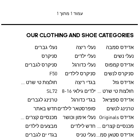
עמוד
1 מתוך 1
OUR CLOTHING AND SHOE CATEGORIES
אדידס סמבה
נעלי ריצה
נעלי גברים
נעלי נשים
נעלי ילדים
סניקרס
אדידס קמפוס
נעלי כדורגל
סניקרס לגברים
סניקרס לנשים
סניקרס לילדים
F50
אדידס גזל
בגדי ריצה
חולצות טי שרט לגברים
חולצות טי שרט לנשים
ילדים גילאי 8-16
SL72
אדידס ספציאל
בגדי כדורגל
טרנינג לגברים
טרנינג לנשים
סופרסטאר לילדים
חדש באתר
אדידס Originals
נעלי אימון וכושר
מכנסיים קצרים לגברים
מכנסיים קצרים לנשים
חדש לילדים
מבצעים לילדים
אדידס סטאן סמית'
נעלי טניס
בגדי ים לגברים