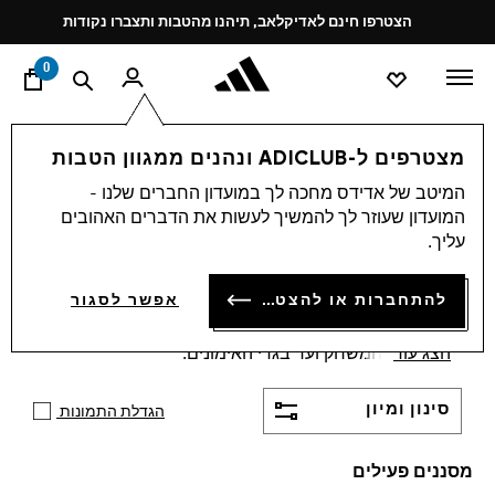
ד
Pause
הצטרפו חינם לאדיקלאב, תיהנו מהטבות ותצברו נקודות
promotion
rotation
0
לייף סטייל
Liverpool
מצטרפים ל-ADICLUB ונהנים ממגוון הטבות
ילדים + גברים · בנות ·
המיטב של אדידס מחכה לך במועדון החברים שלנו -
המועדון שעוזר לך להמשיך לעשות את הדברים האהובים
חליפות + סטים · אפור + אדום
עליך.
·
קולקציית LIVERPOOL FC
(1)
להתחברות או להצטרפות
אפשר לסגור
הפגינו את גאוות ליברפול שלכם עם המדים הרשמיים -
הצג עוד
מחולצות המשחק ועד בגדי האימונים.
סינון ומיון
הגדלת התמונות
מסננים פעילים