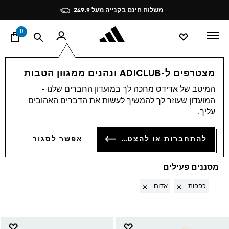
ד
Pause
משלוח חינם בקנייה מעל 249.9
promotion
rotation
0
Accessories
OUTLET
מצטרפים ל-ADICLUB ונהנים ממגוון הטבות
כפפות · אדום
·
המיטב של אדידס מחכה לך במועדון החברים שלנו -
המועדון שעוזר לך להמשיך לעשות את הדברים האהובים
ACCESSORIES
עליך.
(2)
סינון ומיון
להתחברות או להצטרפות
אפשר לסגור
הגדלת התמונות
מסננים פעילים
Remove filter Currently Refined by סוג מוצר: כפפות
Remove filter Currently Refined by צבעים: אדום
כפפות
אדום