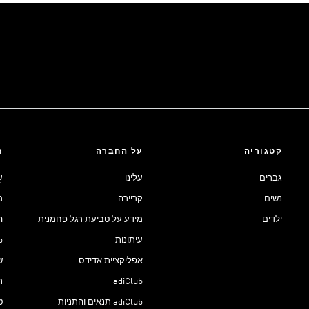
קטגוריה
על החברה
ת
גברים
עלינו
ע
נשים
קריירה
מ
ילדים
מידע על טביעת רגל פחמנית
ה
עיתונות
ub
אפליקציית אדידס
ש
adiClub
ת
adiClub תנאים והתניות
ט