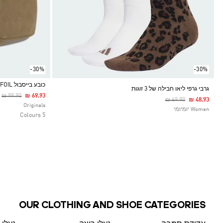
-30%
-30%
כובע בייסבול ADICOLOR CLASSIC TREFOIL
גרבי גרפי ליאו חבילה של 3 זוגות
Price Reduced From
To
₪ 99.90
₪ 69.93
Price Reduced From
To
₪ 69.90
₪ 48.93
Selected
Originals
Women יומיומי
5 Colours
OUR CLOTHING AND SHOE CATEGORIES