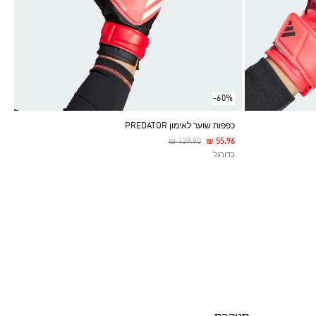
-60%
כפפות שוער לאימון PREDATOR
Price Reduced From
To
₪ 139.90
₪ 55.96
כדורגל