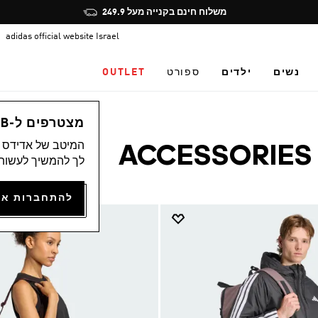
Pause
משלוח חינם בקנייה מעל 249.9
promotion
adidas official website Israel
rotation
נשים
ילדים
ספורט
OUTLET
מצטרפים ל-ADICLUB ונהנים ממגוון הטבות
המיטב של אדידס מ
ACCESSORIES
לך להמשיך לעשות 