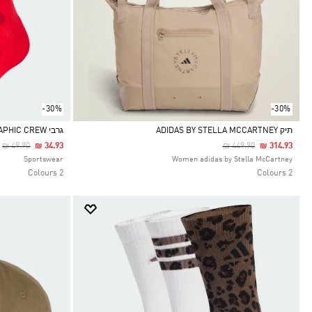
-30%
-30%
תיק ADIDAS BY STELLA MCCARTNEY
גרבי NEW YEAR GRAPHIC CREW
Price Reduced From
To
Price Reduced From
To
₪ 49.90
₪ 34.93
₪ 449.90
₪ 314.93
Selected
Selected
Sportswear
Women adidas by Stella McCartney
2 Colours
2 Colours