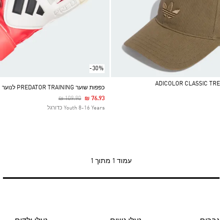
-30%
כפפות שוער PREDATOR TRAINING לנוער
Price Reduced From
To
₪ 109.90
₪ 76.93
Youth 8-16 Years כדורגל
עמוד
1 מתוך 1