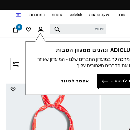
ד
עזרה
מעקב הזמנות
adiclub
החזרות
התחברות
0
חכה לך במועדון החברים שלנו - המועדון שעוזר
סינון ומיון
את הדברים האהובים עליך.
להתחברות או להצטרפות
אפשר לסגור