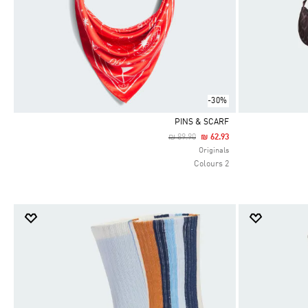
-30%
PINS & SCARF
Price Reduced From
To
₪ 89.90
₪ 62.93
Selected
Originals
2 Colours