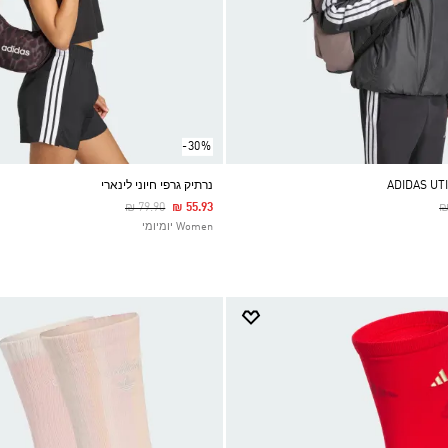
-30%
נרתיק גרפי חיוני לינארי
Price Reduced From
To
P
₪ 79.90
₪ 55.93
₪
Women יומיומי