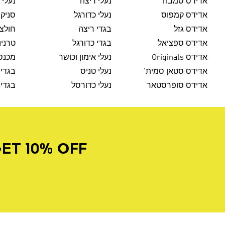
אדידס סמבה
נעלי ריצה
נעלי 
אדידס קמפוס
נעלי כדורגל
סניק
אדידס גזל
בגדי ריצה
חולצו
אדידס ספציאל
בגדי כדורגל
טרנינ
אדידס Originals
נעלי אימון וכושר
מכנסי
אדידס סטאן סמית'
נעלי טניס
בגדי 
אדידס סופרסטאר
נעלי כדורסל
בגדי 
ET 10% OFF