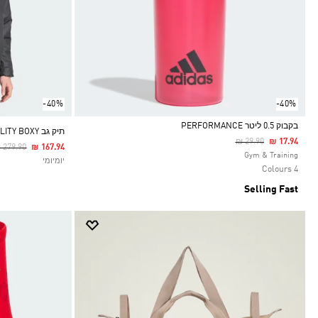
-40%
-40%
בקבוק 0.5 ליטר PERFORMANCE
תיק גב ADIDAS UTILITY BOXY
Price Reduced From
To
₪ 29.90
₪ 17.94
rice Reduced From
To
 279.90
₪ 167.94
Selected
Gym & Training
יומיומי
4 Colours
Selling Fast