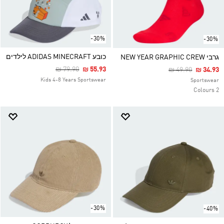
-30%
-30%
כובע ADIDAS MINECRAFT לילדים
גרבי NEW YEAR GRAPHIC CREW
Price Reduced From
To
₪ 79.90
₪ 55.93
Price Reduced F
To
₪ 49.90
₪ 34.93
Kids 4-8 Years Sportswear
Sportswear
2 Colours
-30%
-40%