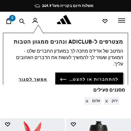
ד
Pause
משלוח חינם בקנייה מעל 249.9
promotion
rotation
0
Accessories
OUTLET
מצטרפים ל-ADICLUB ונהנים ממגוון הטבות
ירוק + אדום
·
ACCESSORIES
המיטב של אדידס מחכה לך במועדון החברים שלנו -
המועדון שעוזר לך להמשיך לעשות את הדברים האהובים
(10)
עליך.
סינון ומיון
הגדלת התמונות
להתחברות או להצטרפות
אפשר לסגור
מסננים פעילים
Remove filter Currently Refined by צבעים: ירוק
Remove filter Currently Refined by צבעים: אדום
ירוק
אדום