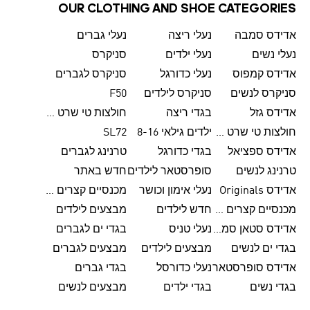
OUR CLOTHING AND SHOE CATEGORIES
אדידס סמבה
נעלי ריצה
נעלי גברים
נעלי נשים
נעלי ילדים
סניקרס
אדידס קמפוס
נעלי כדורגל
סניקרס לגברים
סניקרס לנשים
סניקרס לילדים
F50
אדידס גזל
בגדי ריצה
חולצות טי שרט לגברים
חולצות טי שרט לנשים
ילדים גילאי 8-16
SL72
אדידס ספציאל
בגדי כדורגל
טרנינג לגברים
טרנינג לנשים
סופרסטאר לילדים
חדש באתר
אדידס Originals
נעלי אימון וכושר
מכנסיים קצרים לגברים
מכנסיים קצרים לנשים
חדש לילדים
מבצעים לילדים
אדידס סטאן סמית'
נעלי טניס
בגדי ים לגברים
בגדי ים לנשים
מבצעים לילדים
מבצעים לגברים
אדידס סופרסטאר
נעלי כדורסל
בגדי גברים
בגדי נשים
בגדי ילדים
מבצעים לנשים