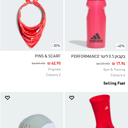
-30%
-40%
PINS & SCARF
בקבוק 0.5 ליטר PERFORMANCE
Price Reduced From
To
₪ 89.90
₪ 62.93
Price Reduced F
To
₪ 29.90
₪ 17.94
Originals
Gym & Training
2 Colours
4 Colours
Selling Fast