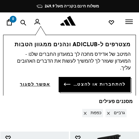
ד
Pause
הצטרפו חינם לאדיקלאב, תיהנו מהטבות ותצברו נקודות
promotion
rotation
0
Accessories
OUTLET
מצטרפים ל-ADICLUB ונהנים ממגוון הטבות
גרביים + כפפות
·
המיטב של אדידס מחכה לך במועדון החברים שלנו -
המועדון שעוזר לך להמשיך לעשות את הדברים האהובים
ACCESSORIES
עליך.
(41)
סינון ומיון
להתחברות או להצטרפות
אפשר לסגור
הגדלת התמונות
מסננים פעילים
Remove filter Currently Refined by סוג מוצר: גרביים
Remove filter Currently Refined by סוג מוצר: כפפות
גרביים
כפפות