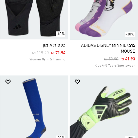
-40%
-30%
כפפות אימון
גרבי ADIDAS DISNEY MINNIE
MOUSE
Price Reduced From
To
₪ 119.90
₪ 71.94
Price Reduced F
To
₪ 59.90
₪ 41.93
Women Gym & Training
Kids 4-8 Years Sportswear