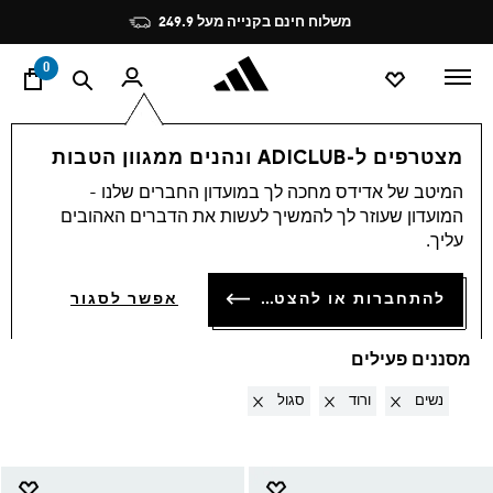
ד
Pause
משלוח חינם בקנייה מעל 249.9
promotion
rotation
0
Accessories
OUTLET
מצטרפים ל-ADICLUB ונהנים ממגוון הטבות
נשים · ורוד + סגול
·
המיטב של אדידס מחכה לך במועדון החברים שלנו -
המועדון שעוזר לך להמשיך לעשות את הדברים האהובים
ACCESSORIES
עליך.
(15)
סינון ומיון
להתחברות או להצטרפות
אפשר לסגור
הגדלת התמונות
מסננים פעילים
Remove filter Currently Refined by מגדר: נשים
Remove filter Currently Refined by צבעים: ורוד
Remove filter Currently Refined by צבעים: סגול
נשים
ורוד
סגול