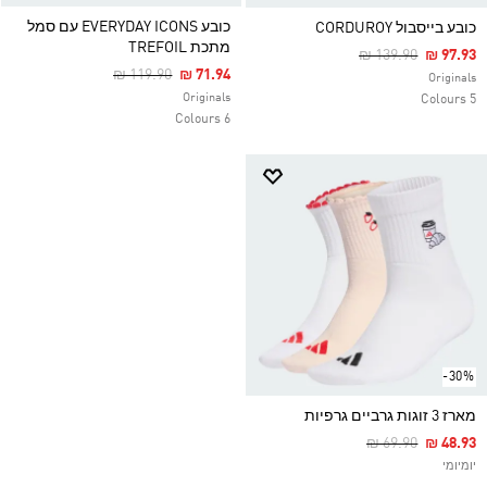
כובע EVERYDAY ICONS עם סמל
כובע בייסבול CORDUROY
מתכת TREFOIL
Price Reduced Fr
To
₪ 139.90
₪ 97.93
Price Reduced From
To
₪ 119.90
₪ 71.94
Originals
Originals
5 Colours
6 Colours
-30%
מארז 3 זוגות גרביים גרפיות
Price Reduced F
To
₪ 69.90
₪ 48.93
יומיומי