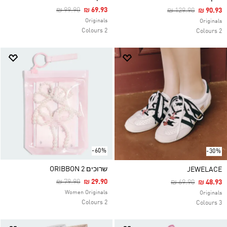
Price Reduced From
To
₪ 99.90
₪ 69.93
Price Reduced Fr
To
₪ 129.90
₪ 90.93
Originals
Originals
2 Colours
2 Colours
-60%
-30%
שרוכים ORIBBON 2
JEWELACE
Price Reduced From
To
₪ 79.90
₪ 29.90
Price Reduced F
To
₪ 69.90
₪ 48.93
Women Originals
Originals
2 Colours
3 Colours