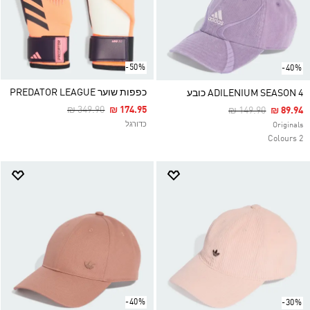
-50%
-40%
כפפות שוער PREDATOR LEAGUE
ADILENIUM SEASON 4 כובע
Price Reduced From
To
₪ 349.90
₪ 174.95
Price Reduced Fr
To
₪ 149.90
₪ 89.94
כדורגל
Originals
2 Colours
-40%
-30%