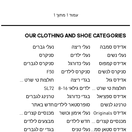
עמוד
1 מתוך 1
OUR CLOTHING AND SHOE CATEGORIES
אדידס סמבה
נעלי ריצה
נעלי גברים
נעלי נשים
נעלי ילדים
סניקרס
אדידס קמפוס
נעלי כדורגל
סניקרס לגברים
סניקרס לנשים
סניקרס לילדים
F50
אדידס גזל
בגדי ריצה
חולצות טי שרט לגברים
חולצות טי שרט לנשים
ילדים גילאי 8-16
SL72
אדידס ספציאל
בגדי כדורגל
טרנינג לגברים
טרנינג לנשים
סופרסטאר לילדים
חדש באתר
אדידס Originals
נעלי אימון וכושר
מכנסיים קצרים לגברים
מכנסיים קצרים לנשים
חדש לילדים
מבצעים לילדים
אדידס סטאן סמית'
נעלי טניס
בגדי ים לגברים