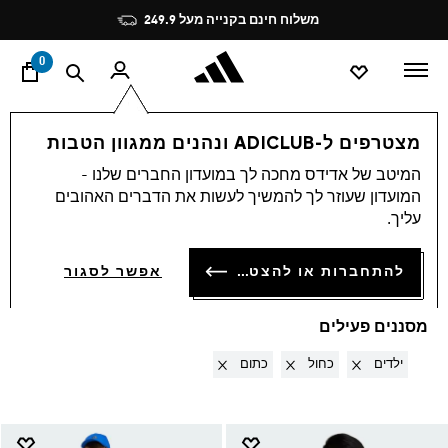
ד
Pause
משלוח חינם בקנייה מעל 249.9
promotion
rotation
0
Accessories
OUTLET
מצטרפים ל-ADICLUB ונהנים ממגוון הטבות
ילדים · כחול + כתום
·
המיטב של אדידס מחכה לך במועדון החברים שלנו -
המועדון שעוזר לך להמשיך לעשות את הדברים האהובים
ACCESSORIES
עליך.
(3)
סינון ומיון
להתחברות או להצטרפות
אפשר לסגור
הגדלת התמונות
מסננים פעילים
Remove filter Currently Refined by מגדר: ילדים
Remove filter Currently Refined by צבעים: כחול
Remove filter Currently Refined by צבעים: כתום
ילדים
כחול
כתום