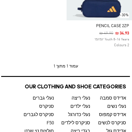
-30%
PENCIL CASE 2ZP
Price Reduced F
To
₪ 49.90
₪ 34.93
Youth 8-16 Years יומיומי
2 Colours
עמוד
1 מתוך 1
OUR CLOTHING AND SHOE CATEGORIES
אדידס סמבה
נעלי ריצה
נעלי גברים
נעלי נשים
נעלי ילדים
סניקרס
אדידס קמפוס
נעלי כדורגל
סניקרס לגברים
סניקרס לנשים
סניקרס לילדים
F50
אדידס גזל
בגדי ריצה
חולצות טי שרט לגברים