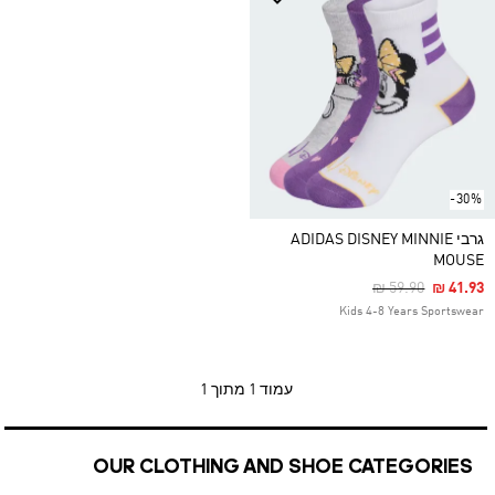
-30%
גרבי ADIDAS DISNEY MINNIE
MOUSE
Price Reduced F
To
₪ 59.90
₪ 41.93
Kids 4-8 Years Sportswear
עמוד
1 מתוך 1
OUR CLOTHING AND SHOE CATEGORIES