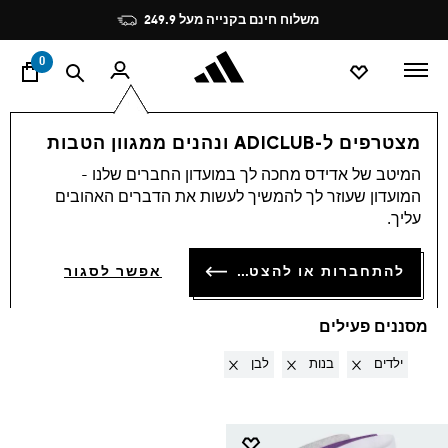
ד
Pause
משלוח חינם בקנייה מעל 249.9
promotion
rotation
0
Accessories
OUTLET
מצטרפים ל-ADICLUB ונהנים ממגוון הטבות
ילדים · בנות · לבן
·
המיטב של אדידס מחכה לך במועדון החברים שלנו -
המועדון שעוזר לך להמשיך לעשות את הדברים האהובים
ACCESSORIES
עליך.
(1)
סינון ומיון
להתחברות או להצטרפות
אפשר לסגור
הגדלת התמונות
מסננים פעילים
Remove filter Currently Refined by מגדר: ילדים
Remove filter Currently Refined by ילדים: בנות
Remove filter Currently Refined by צבעים: לבן
ילדים
בנות
לבן