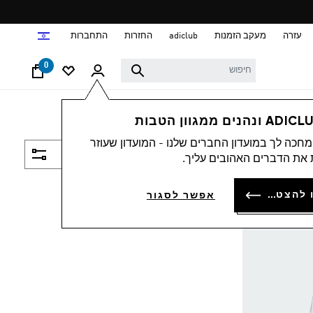
ד
עזרה
מעקב הזמנות
adiclub
החזרות
התחברות
0
חכה לך במועדון החברים שלנו - המועדון שעוזר
סינון ומיון
את הדברים האהובים עליך.
להתחברות או להצטרפות
אפשר לסגור