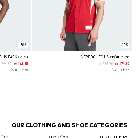
-50%
-40%
מארז חולצות LIVERPOOL FC US
חולצת MANCHESTER UNITED US PACK
rice Reduced From
To
Price Reduced From
To
 299.90
₪ 149.95
₪ 299.90
₪ 179.94
Men כדורגל
Men כדורגל
OUR CLOTHING AND SHOE CATEGORIES
אדידס סמבה
נעלי ריצה
נעלי 