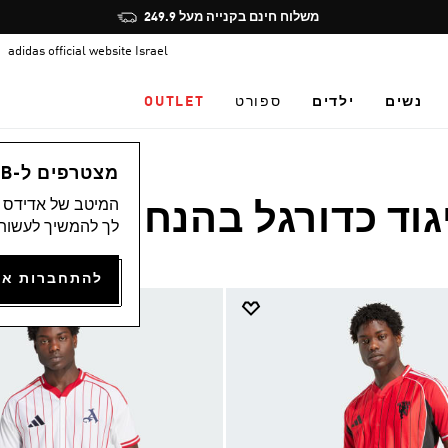
Pause
משלוח חינם בקנייה מעל 249.9
promotion
adidas official website Israel
rotation
נשים
ילדים
ספורט
OUTLET
מצטרפים ל-ADICLUB ונהנים ממגוון הטבות
המיטב של אדידס מ
גוד כדורגל בהנחה
לך להמשיך לעשות 
(3)