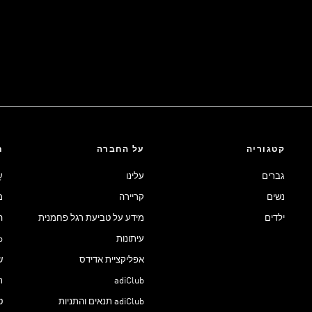
קטגוריה
על החברה
ת
גברים
עלינו
ע
נשים
קריירה
מ
ילדים
מידע על טביעת רגל פחמנית
ה
עיתונות
ub
אפליקציית אדידס
ש
adiClub
ת
adiClub תנאים והתניות
ט