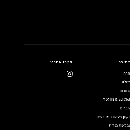
מיכה
עקבו אחרינו
ֶזרָה
שלוח
חזרות
adiCl & ניוזלטר
וברים
קנון פעילות ומבצעים
בלאות מידות