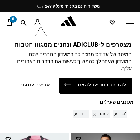
ד
Pause
משלוח חינם בקנייה מעל 249.9
promotion
rotation
0
OUTLET
מועדפים
כדורגל
ביגוד כדורגל בהנחה
מצטרפים ל-ADICLUB ונהנים ממגוון הטבות
בז' + כתום + ורוד
·
ביגוד
המיטב של אדידס מחכה לך במועדון החברים שלנו -
המועדון שעוזר לך להמשיך לעשות את הדברים האהובים
כדורגל בהנחה
עליך.
(6)
סינון ומיון
להתחברות או להצטרפות
אפשר לסגור
הגדלת התמונות
מסננים פעילים
Remove filter Currently Refined by צבעים: בז'
Remove filter Currently Refined by צבעים: כתום
Remove filter Currently Refined by צבעים: ורוד
בז'
כתום
ורוד