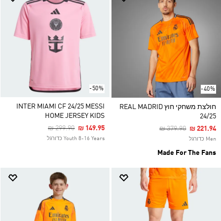
-50%
-40%
INTER MIAMI CF 24/25 MESSI
חולצת משחקי חוץ REAL MADRID
HOME JERSEY KIDS
24/25
Price Reduced From
To
₪ 299.90
₪ 149.95
Price Reduced Fro
To
₪ 379.90
₪ 221.94
Youth 8-16 Years כדורגל
Men כדורגל
Made For The Fans