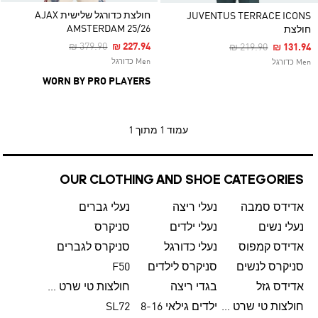
חולצת כדורגל שלישית AJAX
JUVENTUS TERRACE ICONS
AMSTERDAM 25/26
חולצת
Price Reduced From
To
₪ 379.90
₪ 227.94
Price Reduced Fro
To
₪ 219.90
₪ 131.94
Men כדורגל
Men כדורגל
WORN BY PRO PLAYERS
עמוד
1 מתוך 1
OUR CLOTHING AND SHOE CATEGORIES
אדידס סמבה
נעלי ריצה
נעלי גברים
נעלי נשים
נעלי ילדים
סניקרס
אדידס קמפוס
נעלי כדורגל
סניקרס לגברים
סניקרס לנשים
סניקרס לילדים
F50
אדידס גזל
בגדי ריצה
חולצות טי שרט לגברים
חולצות טי שרט לנשים
ילדים גילאי 8-16
SL72