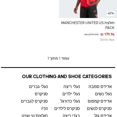
-40%
חולצת MANCHESTER UNITED US
PACK
Price Reduced Fro
To
₪ 299.90
₪ 179.94
Men כדורגל
עמוד
1 מתוך 1
OUR CLOTHING AND SHOE CATEGORIES
אדידס סמבה
נעלי ריצה
נעלי גברים
נעלי נשים
נעלי ילדים
סניקרס
אדידס קמפוס
נעלי כדורגל
סניקרס לגברים
סניקרס לנשים
סניקרס לילדים
F50
אדידס גזל
בגדי ריצה
חולצות טי שרט לגברים