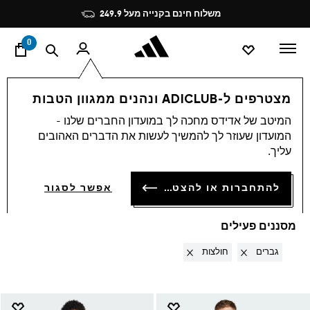
ד
Pause
משלוח חינם בקנייה מעל 249.9
promotion
rotation
0
OUTLET
מועדפים
כדורגל
ביגוד כדורגל בהנחה
מצטרפים ל-ADICLUB ונהנים ממגוון הטבות
גברים · חולצות
·
ביגוד
המיטב של אדידס מחכה לך במועדון החברים שלנו -
המועדון שעוזר לך להמשיך לעשות את הדברים האהובים
כדורגל בהנחה
עליך.
(3)
סינון ומיון
להתחברות או להצטרפות
אפשר לסגור
הגדלת התמונות
מסננים פעילים
Remove filter Currently Refined by מגדר: גברים
Remove filter Currently Refined by סוג מוצר: חולצות
גברים
חולצות