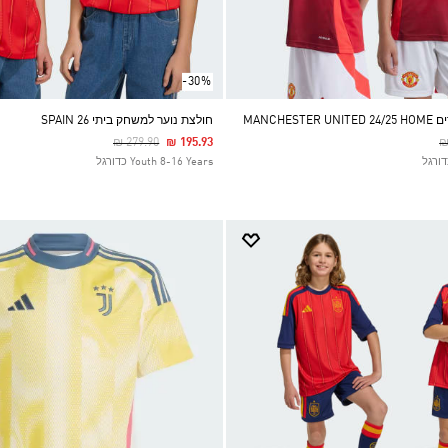
-30%
MANCHE
חולצת נוער למשחק ביתי SPAIN 26
Price Reduced From
To
P
₪ 279.90
₪ 195.93
₪
Youth 8-16 Years כדורגל