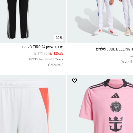
-30%
מכנסי אימון TIRO 24 לילדים
Price Reduced From
To
₪ 179.90
₪ 125.93
P
₪
Selected
Youth 8-16 Years כדורגל
Youth 8
2 Colours