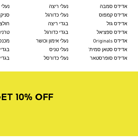
אדידס סמבה
נעלי ריצה
נעלי 
אדידס קמפוס
נעלי כדורגל
סניק
אדידס גזל
בגדי ריצה
חולצו
אדידס ספציאל
בגדי כדורגל
טרנינ
אדידס Originals
נעלי אימון וכושר
מכנסי
אדידס סטאן סמית'
נעלי טניס
בגדי 
אדידס סופרסטאר
נעלי כדורסל
בגדי 
ET 10% OFF