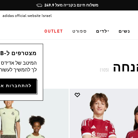
Pause
הצטרפו חינם לאדיקלאב, תיהנו מהטבות ותצברו נקודות
promotion
adidas official website Israel
rotation
נשים
ילדים
ספורט
OUTLET
מצטרפים ל-ADICLUB ונהנים ממגוון הטבות
המיטב של אדידס מ
הנחה
לך להמשיך לעשות 
(105)