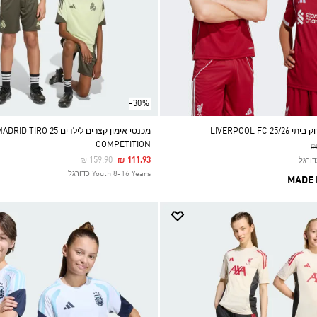
-30%
LIVERPOOL FC
מכנסי אימון קצרים לילדים IRO 25
COMPETITION
P
₪
Price Reduced From
To
₪ 159.90
₪ 111.93
Youth 8-16 Years כדורגל
MADE 