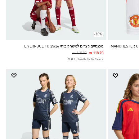
-30%
מכנסיים קצרים למשחק ביתי LIVERPOOL FC 25/26
Price Reduced From
To
₪ 169.90
₪ 118.93
Youth 8-16 Years כדורגל