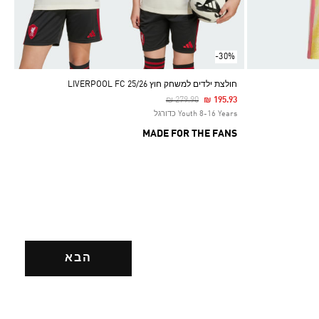
-30%
חולצת ילדים למשחק חוץ LIVERPOOL FC 25/26
Price Reduced From
To
₪ 279.90
₪ 195.93
Youth 8-16 Years כדורגל
MADE FOR THE FANS
הבא