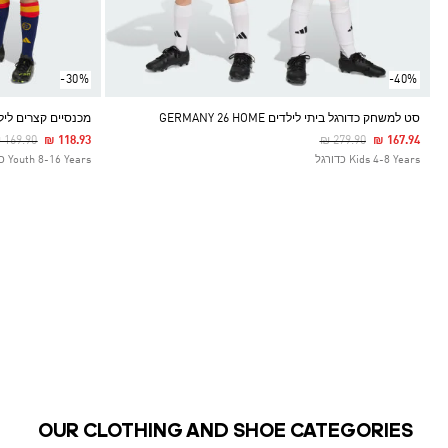
-30%
-40%
סט למשחק כדורגל ביתי לילדים GERMANY 26 HOME
מכנסיים קצרים לילדים 
rice Reduced From
To
Price Reduced From
To
 169.90
₪ 118.93
₪ 279.90
₪ 167.94
Kids 4-8 Years כדורגל
Youth 8-16 Years כדורגל
OUR CLOTHING AND SHOE CATEGORIES