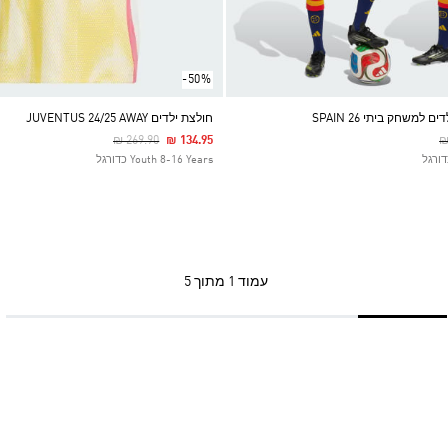
-50%
למשחק ביתי SPAIN 26
חולצת ילדים JUVENTUS 24/25 AWAY
Price Reduced From
To
P
₪ 269.90
₪ 134.95
₪
Youth 8-16 Years כדורגל
עמוד
1 מתוך 5