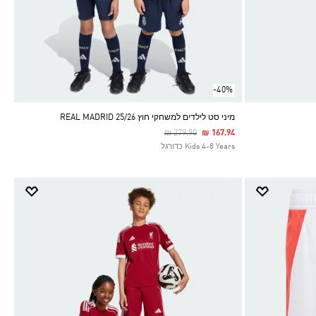
-40%
מיני סט לילדים למשחקי חוץ REAL MADRID 25/26
Price Reduced From
To
₪ 279.90
₪ 167.94
Kids 4-8 Years כדורגל