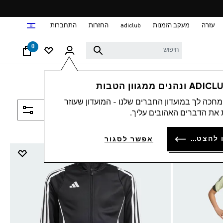
ד
עזרה
מעקב הזמנות
adiclub
החזרות
התחברות
0
חכה לך במועדון החברים שלנו - המועדון שעוזר
סינון ומיון
את הדברים האהובים עליך.
להתחברות או להצטרפות
אפשר לסגור