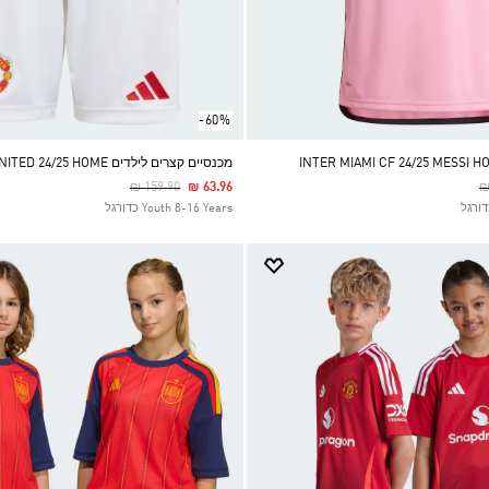
-60%
INTER MIAMI CF 24/25 MESSI H
מכנסיים קצרים לילדים MANCHESTER UNITED 24/25 HOME
Price Reduced From
To
P
₪ 159.90
₪ 63.96
₪
Youth 8-16 Years כדורגל