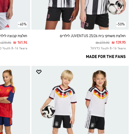
-40%
-50%
חולצת משחקי בית JUVENTUS 25/26 לילדים
חולצת קבוצה לילדים STER UNITED 24/25 HOME
rice Reduced From
To
Price Reduced From
To
 279.90
₪ 161.94
₪ 279.90
₪ 139.95
Youth 8-16 Years כדורגל
Youth 8-16 Years כדורגל
MADE FOR THE FANS