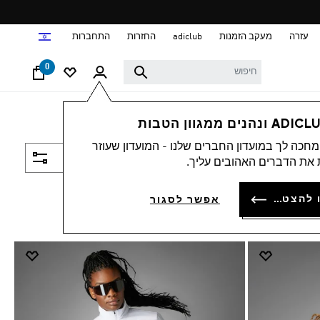
ד
עזרה
מעקב הזמנות
adiclub
החזרות
התחברות
0
חכה לך במועדון החברים שלנו - המועדון שעוזר
סינון ומיון
את הדברים האהובים עליך.
להתחברות או להצטרפות
אפשר לסגור