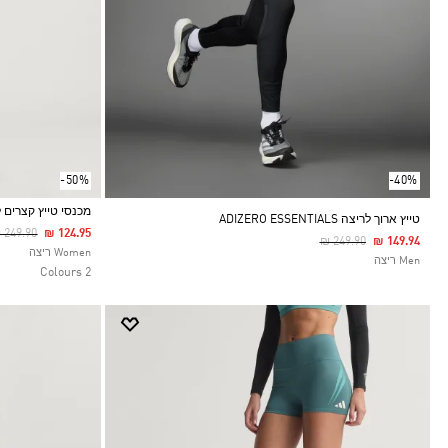
-50%
-40%
מכנסי טייץ קצרים לריצה RCHIVE
טייץ ארוך לריצה ADIZERO ESSENTIALS
rice Reduced From
To
 249.90
₪ 124.95
Price Reduced From
To
₪ 249.90
₪ 149.94
Selected
Women ריצה
Men ריצה
2 Colours