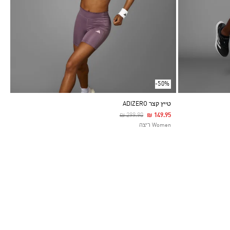
-50%
טייץ קצר ADIZERO
Price Reduced From
To
₪ 299.90
₪ 149.95
Women ריצה