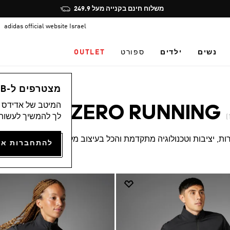
Pause
משלוח חינם בקנייה מעל 249.9
promotion
adidas official website Israel
rotation
נשים
ילדים
ספורט
OUTLET
מצטרפים ל-ADICLUB ונהנים ממגוון הטבות
המיטב של אדידס מ
לך להמשיך לעשות 
(
צח של מהירות, יציבות וטכנולוגיה מתקדמת והכל בעיצוב מלא