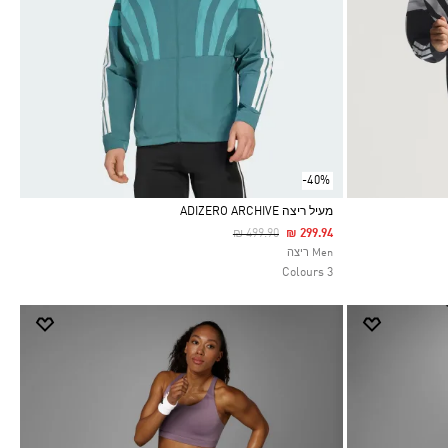
-40%
מעיל ריצה ADIZERO ARCHIVE
Price Reduced From
To
₪ 499.90
₪ 299.94
Selected
Men ריצה
3 Colours