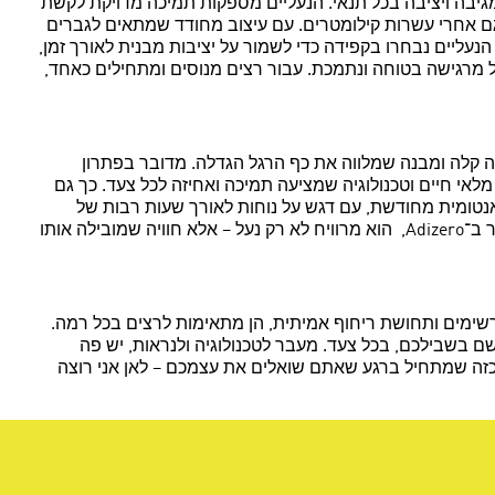
 כמו Adizero Adios Pro ו־Takumi Sen, שמצוידים בפלטות CARBITEX וסוליית Continental™ לריצה מגיבה ויציבה בכל תנאי. הנעליים מספקות תמיכה מדויקת לקשת
גם אחרי עשרות קילומטרים. עם עיצוב מחודד שמתאים לגברים
שמהם עשויות הנעליים נבחרו בקפידה כדי לשמור על יציבות מבנית לאורך זמן,
מרגישה בטוחה ונתמכת. עבור רצים מנוסים ומתחילים כאחד,
זועים, סוליה גמישה, סגירה קלה ומבנה שמלווה את כף הרגל הגדלה. מדובר בפתרון
Adizero שמתאימות לו – עם נראות עדכנית, צבעים מלאי חיים וטכנולוגיה שמציעה תמיכה ואחיזה לכל צעד. כך גם
אנטומית מחודשת, עם דגש על נוחות לאורך שעות רבות של
פעילות. הנעליים עומדות בתקנים מחמירים של עמידות וגמישות, ומאפשרות גם להורים שקט נפשי בכל יום ובכל מזג אוויר. כשילד בוחר ב־Adizero, הוא מרוויח לא רק נעל – אלא חוויה שמובילה אותו
יצועים מרשימים ותחושת ריחוף אמיתית, הן מתאימות לרצים בכל רמה.
רוץ הראשון ועד לשבירת שיא אישי – זו הבחירה שתתמוך בכם בכל מטרה. כשאתם מוכנים לקחת את הריצה ברצינות – Adizero שם בשבילכם, בכל צעד. מעבר לטכנולוגיה ולנראות, יש פה
 – לעצמכם או לאחרים. Adizero נותנת מענה לריצה כמסע אישי, כזה שמתחיל ברגע שאתם שואלים את עצמכם – לאן אני רוצה