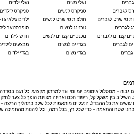
גברים
נעלי נשים
נעלי ילדים
רס לגברים
סניקרס לנשים
סניקרס לילדים
ת טי שרט לגברים
חולצות טי שרט לנשים
ילדים גילאי 8-16
ג לגברים
טרנינג לנשים
סופרסטאר ליל
ים קצרים לגברים
מכנסיים קצרים לנשים
חדש לילדים
ים לגברים
בגדי ים לנשים
מבצעים לילדים
גברים
בגדי נשים
בגדי ילדים
C לנשימה ו־EnergyRods ליציבות דינמית. השילוב בין משקל קל, ריפוד חכם ואחיזה מצוינת ה
שהפרטים הקטנים עושים את כל ההבדל. הנעליים מותאמות לכל שלב בתהליך ה
י שטח והתאמה – כדי שכל רץ, בכל רמה, יוכל ליהנות מהתמיכה שהוא