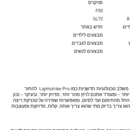
סניקרס
F50
SL72
דים
חדש באתר
מבצעים לילדים
מבצעים לגברים
מבצעים לנשים
נעלי Adizero Running של אדידס הן הבחירה של רצים שמכוונים גבוה – ממסלול אימונים יומיומי ועד למרתון מקצועי. כל דגם בסדרה משלב טכנולוגיות חדשניות כמו Lightstrike Pro להחזר
ופך כל צעד לחזק יותר – ומעודד אתכם לרוץ מהר יותר, מדויק יותר, ובעיקר – נכון
ריצה – החל מהחימום ועד לסיום, ומאפשרות שמירה על טכניקת ריצה
 צריך בדיוק מתי שהוא צריך אותה. קלות, מדויקות ומעוצבות