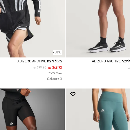
-30%
ADIZERO A
מעיל ריצה ADIZERO ARCHIVE
Price Reduced From
To
P
₪ 499.90
₪ 349.93
₪
Selected
Men ריצה
3 Colours