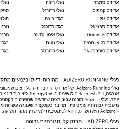
אדידס סמבה
נעלי ריצה
נעלי 
אדידס קמפוס
נעלי כדורגל
סניק
אדידס גזל
בגדי ריצה
חולצו
אדידס ספציאל
בגדי כדורגל
טרנינ
אדידס Originals
נעלי אימון וכושר
מכנסי
אדידס סטאן סמית'
נעלי טניס
בגדי 
אדידס סופרסטאר
נעלי כדורסל
בגדי 
נעלי ADIZERO RUNNING – מהירות, דיוק וביצועים מתקדמים
אנרגיה, elermesh 2.0
יותר. נעלי Adizero תוכננו עבור רצים שיודעים 
מיטבית גם תחת עומס פיזי. מדובר בקולקציה שעברה עשרות מבחנ
– Adizero היא השותפה האולטימטיבית למי שרץ מתוך תשוקה.
נעלי ADIZERO - מבנה קל, תגובתיות גבוהה