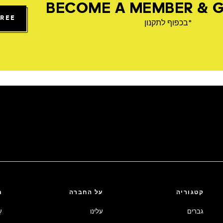
BECOME A MEMBER & G
FREE
*בכפוף לתקנון
קטגוריה
על החברה
ת
גברים
עלינו
ע