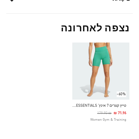
נצפה לאחרונה
-60%
ט
ייץ קצרים 7 אינץ' ALL ME ESSENTIALS
Price Reduced From
To
₪ 179.90
₪ 71.96
Women Gym & Training