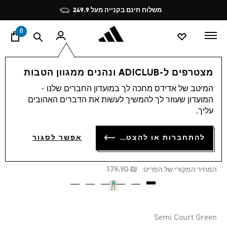
ד
Pause
משלוח חינם בקנייה מעל 249.9
promotion
rotation
0
נשים
ביגוד
מצטרפים ל-ADICLUB ונהנים ממגוון הטבות
המיטב של אדידס מחכה לך במועדון החברים שלנו -
4.7
(50)
-60%
4.7
המועדון שעוזר לך להמשיך לעשות את הדברים האהובים
מתוך
עליך.
5
טייץ קצרים 7 אינץ' ALL ME
כוכבים,
ערך
ESSENTIALS
להתחברות או להצטרפות
דירוג
אפשר לסגור
ממוצע.
Read
₪ 71.96
50
Price reduced from
to
₪ 179.90
המחיר המקורי של הפריט:
Reviews.
קישור
לאותו
דף.
Semi Court Green