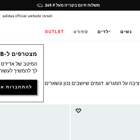
Pause
הצטרפו חינם לאדיקלאב, תיהנו מהטבות ותצברו נקודות
promotion
adidas official website Israel
rotation
נשים
ילדים
ספורט
OUTLET
מצטרפים ל-ADICLUB ונהנים ממגוון הטבות
המיטב של אדידס מ
לך להמשיך לעשות 
ות ואחיזה יציבה על המגרש. דגמים שיושבים נכון ונשארים