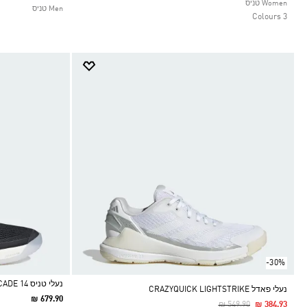
Selected
Women טניס
Men טניס
3 Colours
-30%
נעלי טניס BARRICADE 14
נעלי פאדל CRAZYQUICK LIGHTSTRIKE
₪ 679.90
Price Reduced From
To
₪ 549.90
₪ 384.93