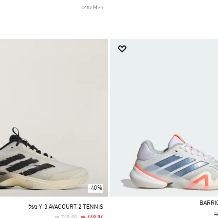
Men טניס
-40%
Y-3 AVACOURT 2 TENNIS נעלי
P
₪
Price Reduced From
To