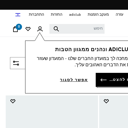
ד
עזרה
מעקב הזמנות
adiclub
החזרות
התחברות
0
חכה לך במועדון החברים שלנו - המועדון שעוזר
סינון ומיון
את הדברים האהובים עליך.
להתחברות או להצטרפות
אפשר לסגור