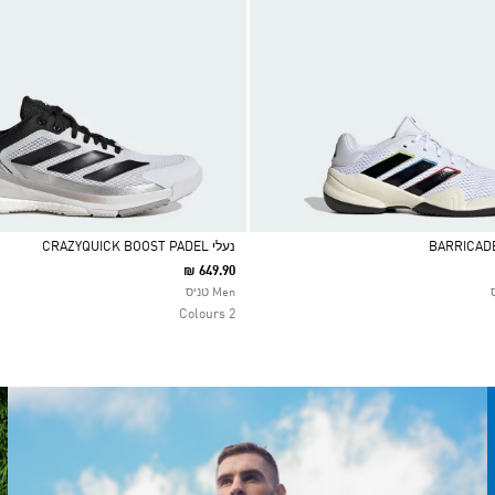
נעלי CRAZYQUICK BOOST PADEL
₪ 649.90
Selected
Men טניס
2 Colours