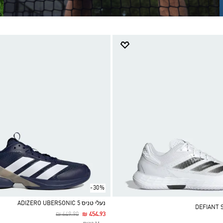
-30%
נעלי טניס ADIZERO UBERSONIC 5
Price Reduced From
To
₪ 649.90
₪ 454.93
Selected