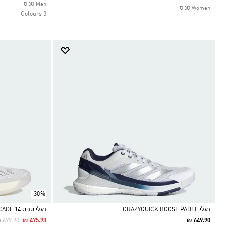
Selected
Men טניס
Women טניס
3 Colours
-30%
נעלי CRAZYQUICK BOOST PADEL
נעלי טניס BARRICADE 14
rice Reduced From
To
 679.90
₪ 475.93
₪ 649.90