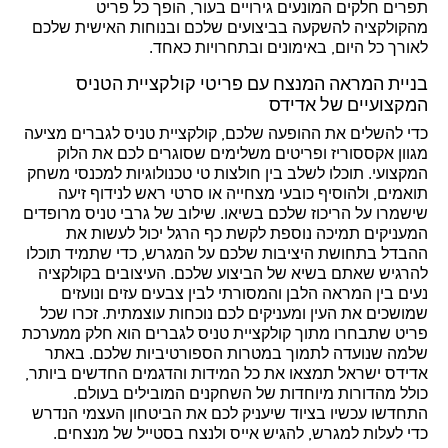
תפרים חלקים המונעים גירויים בעור, הופך כל פריט
מהקולקציה להשקעה בביצועים שלכם ובנוחות האישית שלכם
לאורך כל היום, באימונים ובתחרויות כאחד.
בניית המראה המנצח עם פריטי קולקציית הטניס
המקצועיים של אדידס
כדי להשלים את ההופעה שלכם, קולקציית טניס לגברים מציעה
מגוון אקססוריז ופריטים משלימים שסוגרים לכם את הלוק
המקצועי. תוכלו לשלב בין חולצות טי טכנולוגיות למכנסי משחק
תואמים, ולהוסיף כובעי מצחייה או סרטי ראש לנידוף זיעה
שישמרו על הריכוז שלכם בשיאו. שילוב של גרבי טניס מרופדים
המעניקים תמיכה נוספת לקשת כף הרגל יכול לעשות את
ההבדל בתחושת היציבות שלכם על המגרש, כדי שתמיד תוכלו
להרגיש שאתם בשיא של הביצוע שלכם. העיצובים בקולקציה
נעים בין המראה הלבן והמסורתי לבין צבעים עזים ונועזים
שמושכים את העין ומעניקים לכם נוכחות עוצמתית. זכרו שכל
פריט שתבחרו מתוך קולקציית טניס לגברים הוא חלק ממערכת
שלמה שנועדה לתמוך במטרות הספורטיביות שלכם. באתר
אדידס ישראל תמצאו את כל המידות והדגמים החדשים ביותר,
כולל מהדורות מיוחדות של השחקנים המובילים בעולם.
התחדשו עכשיו בציוד שיעניק לכם את הביטחון העצמי הנדרש
כדי לעלות למגרש, להגיש אייס ולנצח בסטייל של מנצחים.