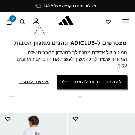
ד
Pause
משלוח חינם בקנייה מעל 249.9
promotion
rotation
0
גברים
סוגי אימון
טניס גברים
מצטרפים ל-ADICLUB ונהנים ממגוון הטבות
קולקציית טניס לגברים
המיטב של אדידס מחכה לך במועדון החברים שלנו -
(61)
המועדון שעוזר לך להמשיך לעשות את הדברים האהובים
עליך.
הגיעו מוכנים לכל משחק עם קולקציית טניס לגברים של
אדידס. ביגוד ונעליים המשלבים טכנולוגיה מתקדמת
הצג עוד
ועיצוב קלאסי לביצועים מקסימליים על המגרש. רכשו
להתחברות או להצטרפות
אפשר לסגור
עכשיו באדידס ישראל.
סינון ומיון
הגדלת התמונות