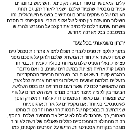
קלים המאפשרים טווח תנועה מקסימלי. השימוש בחומרים
עמידים מבטיח שהציוד שלכם יישמר לאורך זמן, גם תחת
העומס של משחקים ארוכים ומתישים בשמש הישראלית. זהו
השילוב המושלם בין סטייל של אלופים לבין פונקציונליות חסרת
פשרות שתעזור לכם להכתיב את הקצב על המגרש ולהרגיש
במיטבכם בכל מערכה מחדש.
יתרון משמעותי בכל צעד
בתוך קולקציית טניס לגברים תוכלו למצוא פתרונות טכנולוגיים
שנועדו לשפר את חוויית המשחק שלכם ולהגן על גופכם מפני
פציעות. נעלי הטניס שלנו מצוידות בסוליות עמידות במיוחד
המעניקות אחיזה מצוינת במשטחים שונים, בין אם מדובר
במגרש קשה, דשא או חימר. מערכות הריפוד המתקדמות
בנעליים בולמות זעזועים ביעילות ומחזירות אנרגיה לכל צעד,
מה שמאפשר לכם להישאר רעננים וזריזים גם בסט השלישי.
הביגוד בקולקציה מיוצר מבדים מנדפי זיעה השומרים על גוף
יבש ומאוורר, גם כאשר הטמפרטורות עולות והמשחק הופך
לאינטנסיבי במיוחד. אנו מקפידים על גזרות ארגונומיות
שמתחשבות במכניקה של חבטות ההגשה והחבטות מהקו
האחורי, כך שהבגד לעולם לא יגביל את התנועה שלכם. בנוסף,
רבות מהחולצות והמכנסיים כוללים פאנלים של רשת לאוורור
מוגבר בנקודות אסטרטגיות. הדגש על הפרטים הקטנים, כמו