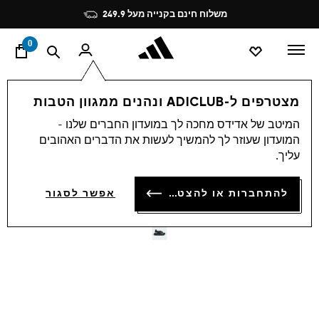
ד
Pause
משלוח חינם בקנייה מעל 249.9
promotion
rotation
0
ילדים
נעליים
מצטרפים ל-ADICLUB ונהנים ממגוון הטבות
המיטב של אדידס מחכה לך במועדון החברים שלנו -
4.7
(106)
-40%
4.7
המועדון שעוזר לך להמשיך לעשות את הדברים האהובים
מתוך
עליך.
5
כפכפי ADILETTE KIDS
כוכבים,
ערך
₪ 107.94
להתחברות או להצטרפות
דירוג
אפשר לסגור
ממוצע.
Price reduced from
to
₪ 179.90
המחיר המקורי של הפריט:
Read
106
Reviews.
קישור
לאותו
דף.