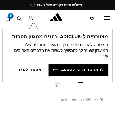
ד
Pause
משלוח חינם בקנייה מעל 249.9
promotion
rotation
0
ספורט
כדורגל
אקססוריז
מצטרפים ל-ADICLUB ונהנים ממגוון הטבות
המיטב של אדידס מחכה לך במועדון החברים שלנו -
4.6
(44)
-50%
4.6
המועדון שעוזר לך להמשיך לעשות את הדברים האהובים
מתוך
עליך.
5
כפפות שוער PREDATOR PRO
כוכבים,
ערך
₪ 274.95
להתחברות או להצטרפות
דירוג
אפשר לסגור
ממוצע.
Price reduced from
to
₪ 549.90
המחיר המקורי של הפריט:
Read
44
Reviews.
קישור
לאותו
דף.
Lucid Lemon / White / Black